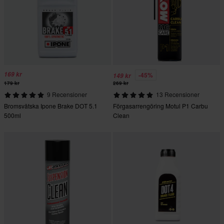
169 kr
-45%
149 kr
179 kr
269 kr
9 Recensioner
13 Recensioner
Bromsvätska Ipone Brake DOT 5.1
Förgasarrengöring Motul P1 Carbu
500ml
Clean