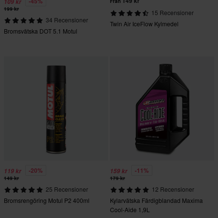
149 kr
-45%
109 kr
Från
199 kr
15 Recensioner
34 Recensioner
Twin Air IceFlow Kylmedel
Bromsvätska DOT 5.1 Motul
-20%
-11%
119 kr
159 kr
149 kr
179 kr
25 Recensioner
12 Recensioner
Bromsrengöring Motul P2 400ml
Kylarvätska Färdigblandad Maxima
Cool-Aide 1,9L