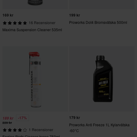
169 kr
199 kr
Proworks Dot4 Bromsvätska 500ml
16 Recensioner
Maxima Suspension Cleaner 535ml
179 kr
-17%
189 kr
229 kr
Proworks Anti Freeze 1L Kylarvätska
1 Recensioner
-60°C
Engine Parts Cleaner Ipone 750ml