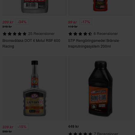
-34%
-17%
209 kr
99 kr
319 kr
119 kr
25 Recensioner
6 Recensioner
Bromsvätska DOT 4 Motul RBF 600
STP Rengöringsmedel Bränsle-
Racing
Insprutningssystem 200ml
449 kr
-15%
339 kr
399 kr
7 Recensioner