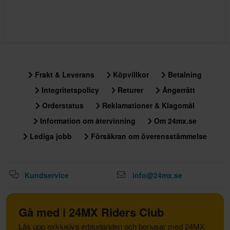
Frakt & Leverans
Köpvillkor
Betalning
Integritetspolicy
Returer
Ångerrätt
Orderstatus
Reklamationer & Klagomål
Information om återvinning
Om 24mx.se
Lediga jobb
Försäkran om överensstämmelse
Kundservice
info@24mx.se
Gå med i 24MX Riders Club
Lås upp exklusiva erbjudanden och bonusar med 24MX