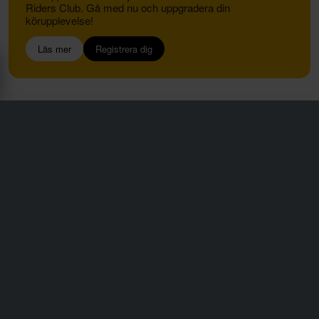
Riders Club. Gå med nu och uppgradera din
körupplevelse!
Läs mer
Registrera dig