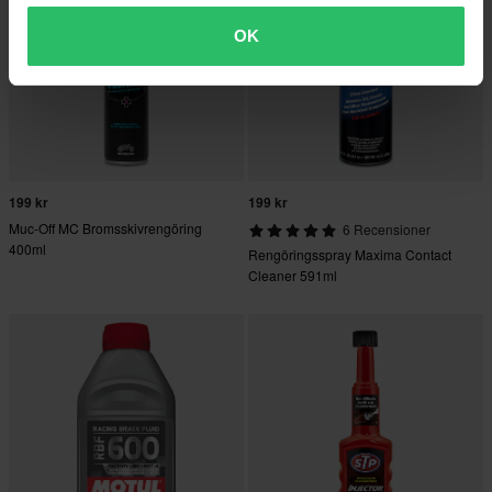
OK
199 kr
199 kr
Muc-Off MC Bromsskivrengöring
6 Recensioner
400ml
Rengöringsspray Maxima Contact
Cleaner 591ml