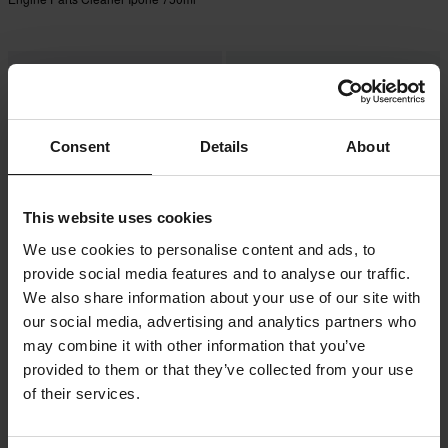
Consent
Details
About
This website uses cookies
We use cookies to personalise content and ads, to
provide social media features and to analyse our traffic.
209 kr
-32%
169 kr
We also share information about your use of our site with
249 kr
229 kr
our social media, advertising and analytics partners who
2 Recensioner
10 Recensioner
may combine it with other information that you’ve
Kylarvätska Bel-Ray Moto Chill
Bromsrengöring Ipone 750ml
Racing
provided to them or that they’ve collected from your use
of their services.