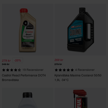
269 kr
-20%
279 kr
349 kr
279 kr
19 Recensioner
4 Recensioner
Castrol React Performance DOT4
Kylarvätska Maxima Coolanol 50/50
Bromsvätska
1,9L -34°C