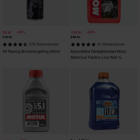
-50%
-44%
59 kr
139 kr
119 kr
249 kr
379 Recensioner
41 Recensioner
A9 Racing Bromsrengöring 400ml
Kylarvätska Färdigblandad Motul
MotoCool Factory Line Röd 1L
-35°C