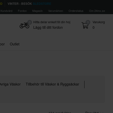
TO
VINTER - BESÖK
SLEDSTORE
Kundvård
Fordon
Magasin
Varumärken
Orderstatus
Om 24mx.se
Hitta delar enkelt till din hoj
Varukorg
0
0
Lägg till ditt fordon
0
door
Outlet
vriga Väskor
Tillbehör till Väskor & Ryggsäckar
194 produkter
Populärt