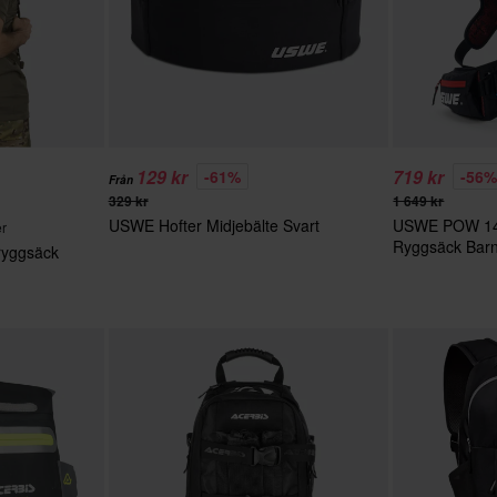
129 kr
719 kr
-61%
-56
Från
329 kr
1 649 kr
USWE Hofter Midjebälte Svart
USWE POW 14L
er
Ryggsäck Bar
ryggsäck