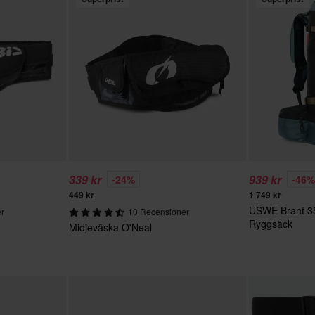
339 kr
939 kr
-24%
-46
449 kr
1 749 kr
USWE Brant 3
r
10 Recensioner
Ryggsäck
Midjeväska O'Neal