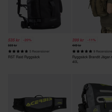
535 kr
399 kr
-20%
-11%
669 kr
449 kr
5 Recensioner
9 Recension
RST Raid Ryggsäck
Ryggsäck Brandit Jägar-
40L