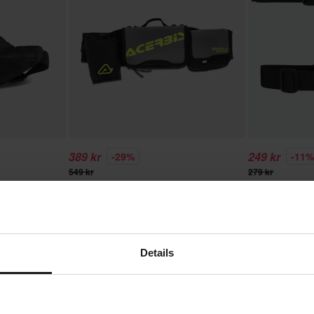
389 kr
249 kr
-29%
-11
549 kr
279 kr
ner
3 Recensioner
3
a
Acerbis Profile Logo 3L Midjeväska
Brandit Side K
Details
Superpris!
Superpris!