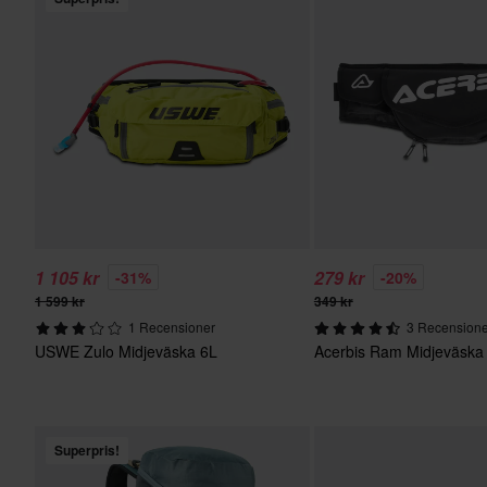
1 105 kr
279 kr
-31%
-20%
1 599 kr
349 kr
1 Recensioner
3 Recensione
USWE Zulo Midjeväska 6L
Acerbis Ram Midjeväska
Superpris!