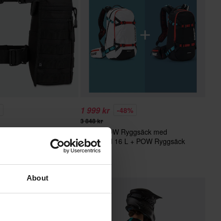
1 999 kr
%
-48%
3 848 kr
USWE POW Ryggsäck med
7 Recensioner
ryggskydd 16 L + POW Ryggsäck
ick No.2 Midjeväska
med ryggskydd 14 L
About