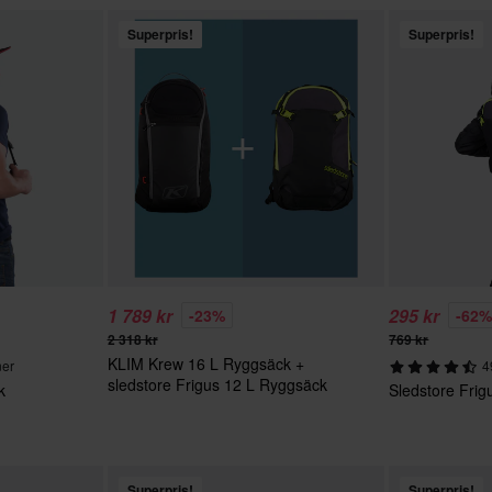
Superpris!
Superpris!
1 789 kr
295 kr
-23%
-62
2 318 kr
769 kr
KLIM Krew 16 L Ryggsäck +
ner
4
sledstore Frigus 12 L Ryggsäck
k
Sledstore Fri
Superpris!
Superpris!