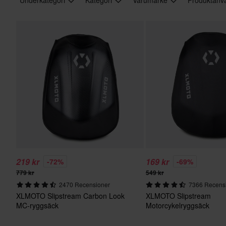
219 kr
169 kr
-72%
-69%
779 kr
549 kr
2470 Recensioner
7366 Recens
XLMOTO Slipstream Carbon Look
XLMOTO Slipstream
MC-ryggsäck
Motorcykelryggsäck