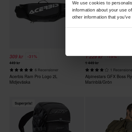
We use cookies to personalis
information about your use of
other information that you’ve
309 kr
1 229 kr
-31%
-15%
449 kr
1 449 kr
6 Recensioner
1 Recension
Acerbis Ram Pro Logo 2L
Alpinestars GFX Boss R
Midjeväska
Marinblå/Grön
Superpris!