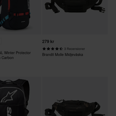
279 kr
%
3 Recensioner
 Winter Protector
Brandit Molle Midjeväska
n Carbon