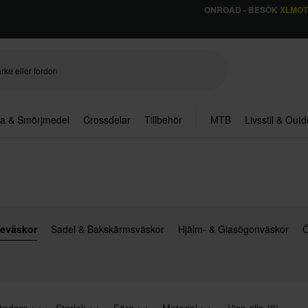
ONROAD - BESÖK
XLMO
ja & Smörjmedel
Crossdelar
Tillbehör
MTB
Livsstil & Out
jeväskor
Sadel & Bakskärmsväskor
Hjälm- & Glasögonväskor
Ö
ändare
Storlek
Färg
Material
Visa alla (3)