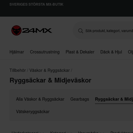
SVERIGES STÖRSTA MX-BUTIK
Hjälmar
Crossutrustning
Plast & Dekaler
Däck & Hjul
Ol
Tillbehör
Väskor & Ryggsäckar
Ryggsäckar & Midjeväskor
Alla Väskor & Ryggsäckar
Gearbags
Ryggsäckar & Mid
Vätskeryggsäckar
Underkategori
Kategori
Varumärke
Produktanv