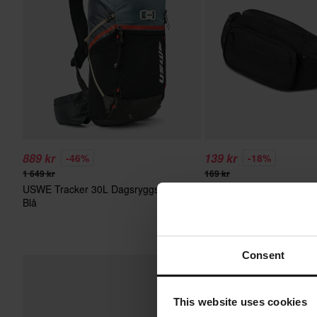
889 kr
139 kr
-46%
-18%
1 649 kr
169 kr
USWE Tracker 30L Dagsryggsäck
16 Recensio
Blå
Väska Brandit Midjeväsk
Consent
Superpris!
This website uses cookies