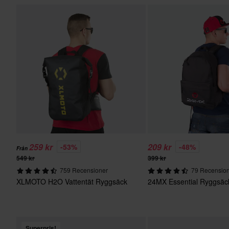
259 kr
209 kr
-53%
-48%
Från
549 kr
399 kr
759 Recensioner
79 Recensio
XLMOTO H2O Vattentät Ryggsäck
24MX Essential Ryggsäc
Superpris!