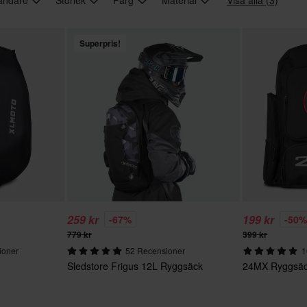
Superpris!
259 kr
199 kr
-67%
-50
779 kr
399 kr
ioner
52 Recensioner
1
Sledstore Frigus 12L Ryggsäck
24MX Ryggsä