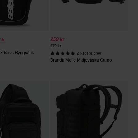
259 kr
5%
279 kr
FX Boss Ryggsäck
2 Recensioner
Brandit Molle Midjeväska Camo