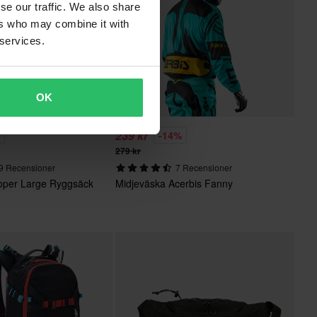
se our traffic. We also share
ers who may combine it with
 services.
OK
239 kr
%
-14%
279 kr
9 Recensioner
7 Recensioner
oper Large Ryggsäck
Midjeväska Acerbis Fanny