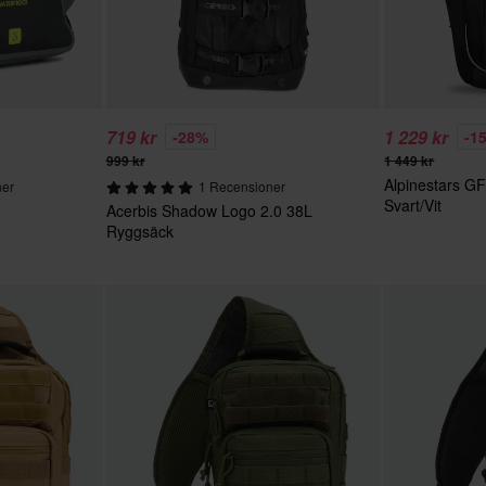
719 kr
1 229 kr
-28%
-1
999 kr
1 449 kr
Alpinestars G
ner
1 Recensioner
Svart/Vit
Acerbis Shadow Logo 2.0 38L
Ryggsäck