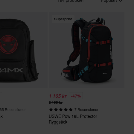
Superpris!
1 165 kr
%
-47%
2 199 kr
65 Recensioner
7 Recensioner
ck
USWE Pow 16L Protector
Ryggsäck