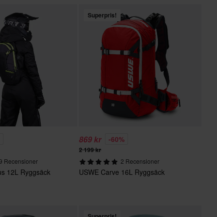
Superpris!
869 kr
%
-60%
2 199 kr
9 Recensioner
2 Recensioner
gus 12L Ryggsäck
USWE Carve 16L Ryggsäck
Superpris!