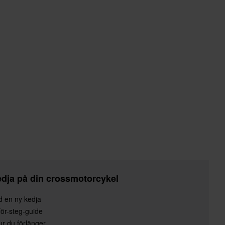
edja på din crossmotorcykel
 en ny kedja
-för-steg-guide
ur du förlänger