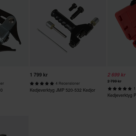
1 799 kr
2 699 kr
2 799 kr
ner
4 Recensioner
1
30
Kedjeverktyg JMP 520-532 Kedjor
Kedjeverktyg P