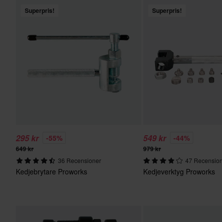
Superpris!
Superpris!
295 kr
549 kr
-55%
-44%
649 kr
979 kr
36 Recensioner
47 Recensio
Kedjebrytare Proworks
Kedjeverktyg Proworks