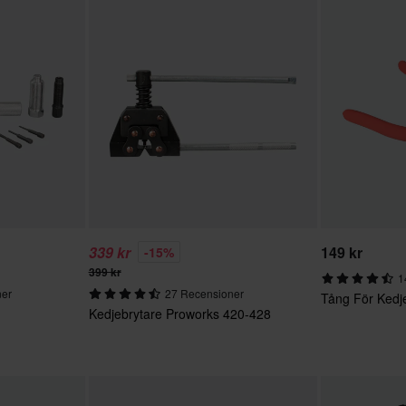
339 kr
149 kr
-15%
399 kr
1
ner
27 Recensioner
Tång För Kedj
Kedjebrytare Proworks 420-428