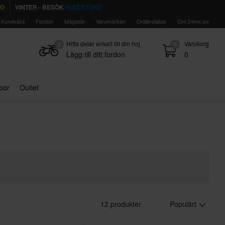
TO
VINTER - BESÖK
SLEDSTORE
Kundvård
Fordon
Magasin
Varumärken
Orderstatus
Om 24mx.se
Hitta delar enkelt till din hoj
Varukorg
0
0
Lägg till ditt fordon
0
door
Outlet
12 produkter
Populärt