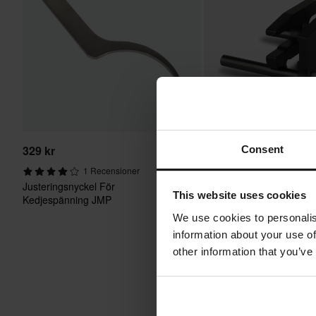
329 kr
569 kr
Consent
Kellermann Positionerin
1 Recensioner
Justeringsnyckel För
This website uses cookies
Kedjespänning JMP
We use cookies to personalis
information about your use of
other information that you’ve