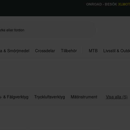
ONROAD - BESÖK
XLMO
ja & Smörjmedel
Crossdelar
Tillbehör
MTB
Livsstil & Out
- & Fälgverktyg
Tryckluftsverktyg
Mätinstrument
Visa alla (5)