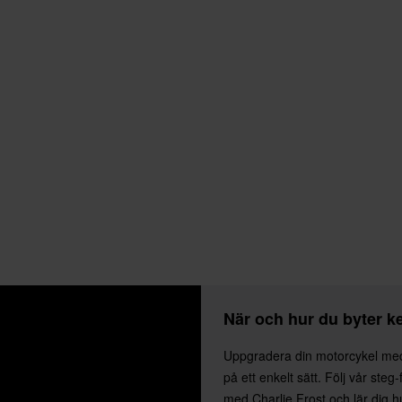
När och hur du byter k
Uppgradera din motorcykel med
på ett enkelt sätt. Följ vår steg
med Charlie Frost och lär dig h