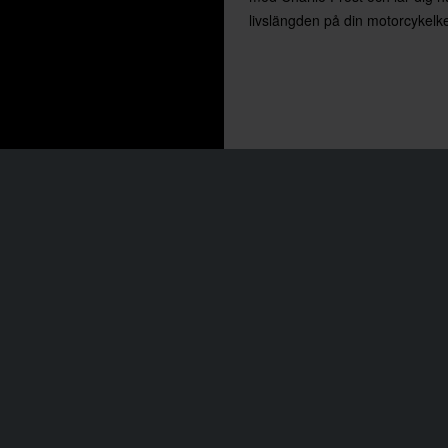
livslängden på din motorcykelk
l kedjan i toppskick med kedjeverkty
ån 24MX
torcykels drivkedja spelar en avgörande roll. Utan den är även
kraftfulla och tekniskt avancerade motorn värdelös om motorcy
kan överföra kraften till bakhjulet. Motocross kräver omedelbar