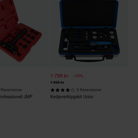
1 799 kr
-10%
1 999 kr
 Recensioner
5 Recensioner
rofessionell JMP
Kedjeverktygskit Unior