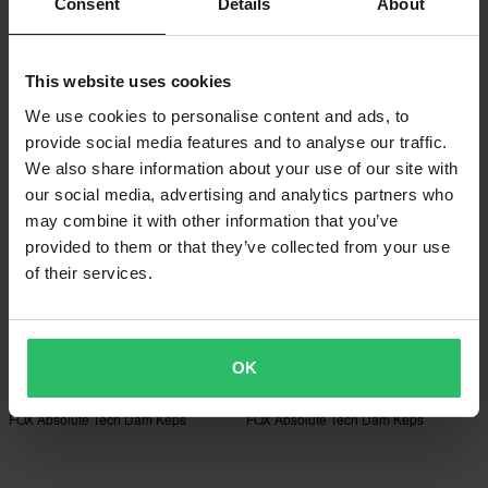
399 kr
Consent
Details
About
549 kr
499 kr
FOX Shadow Snapback Keps Svart
1 Recensioner
FOX Absolute Flexfit Keps
This website uses cookies
Midnattsblå
We use cookies to personalise content and ads, to
Superpris!
provide social media features and to analyse our traffic.
We also share information about your use of our site with
our social media, advertising and analytics partners who
may combine it with other information that you’ve
provided to them or that they’ve collected from your use
of their services.
OK
-53%
-16%
235 kr
459 kr
499 kr
549 kr
FOX Absolute Tech Dam Keps
FOX Absolute Tech Dam Keps