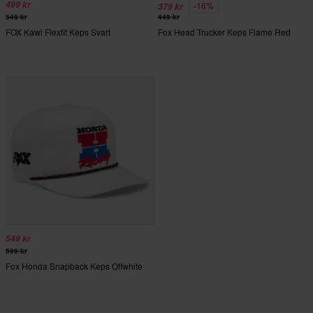
499 kr
-16%
379 kr
549 kr
449 kr
FOX Kawi Flexfit Keps Svart
Fox Head Trucker Keps Flame Red
549 kr
599 kr
Fox Honda Snapback Keps Offwhite