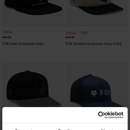
549 kr
-35%
359 kr
599 kr
549 kr
FOX Kawi Snapback Keps
FOX Shadow Snapback Keps Kritvit
499 kr
-20%