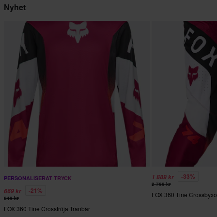
Nyhet
-33%
1 889 kr
PERSONALISERAT TRYCK
2 799 kr
-21%
669 kr
FOX 360 Tine Crossbyxo
849 kr
FOX 360 Tine Crosströja Tranbär