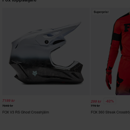
Superpris!
7199 kr
-62%
299 kr
7849 kr
779 kr
FOX V3 RS Ghost Crosshjälm
FOX 360 Streak Crosströ