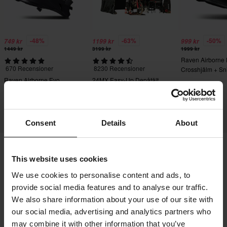
-48%
-63%
-50%
749 kr
1199 kr
999 kr
1449 kr
3199 kr
1999 kr
Raven Airborne
670 Recensioner
8230 Recensioner
Crosshjälm + Sn
Crossglasögon S
Raven Airborne Evo
24MX Easy-Up Depåtält
Crosshjälm
med väggar Svart
Consent
Details
About
This website uses cookies
Frakt & Leverans
Köpvillkor
Betalning
We use cookies to personalise content and ads, to
Integritetspolicy
Returer
Ångerrätt
provide social media features and to analyse our traffic.
Orderstatus
Reklamationer & Klagomål
We also share information about your use of our site with
Information om återvinning
Om 24mx.se
our social media, advertising and analytics partners who
may combine it with other information that you’ve
Lediga jobb
Försäkran om överensstämmelse