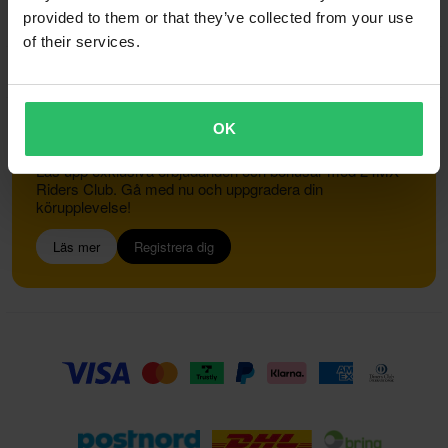
provided to them or that they’ve collected from your use
of their services.
Kundservice
info@24mx.se
OK
Gå med i 24MX Riders Club
Lås upp exklusiva erbjudanden och bonusar med 24MX
Riders Club. Gå med nu och uppgradera din
körupplevelse!
Läs mer
Registrera dig