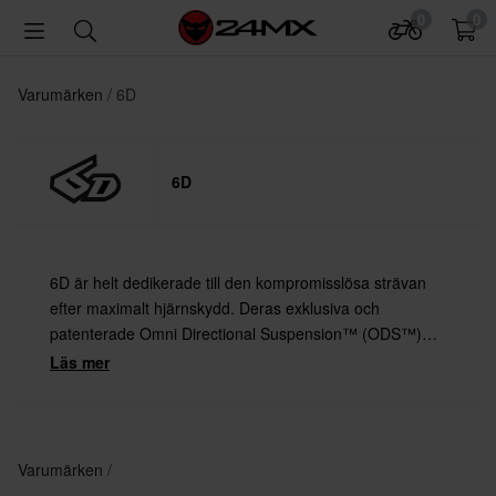
0
0
Varumärken
6D
6D
6D är helt dedikerade till den kompromisslösa strävan
efter maximalt hjärnskydd. Deras exklusiva och
patenterade Omni Directional Suspension™ (ODS™)
erbjuder ett skydd som ingen annan hjälm eller
Läs mer
hjälmteknologi kan matcha.
Varumärken