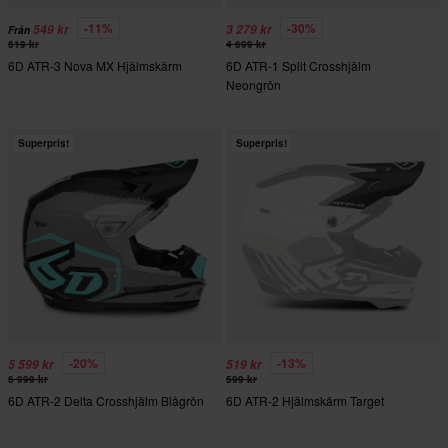
-11%
-30%
549 kr
3 279 kr
Från
619 kr
4 699 kr
6D ATR-3 Nova MX Hjälmskärm
6D ATR-1 Split Crosshjälm
Neongrön
Superpris!
Superpris!
-20%
-13%
5 599 kr
519 kr
6 999 kr
599 kr
6D ATR-2 Delta Crosshjälm Blågrön
6D ATR-2 Hjälmskärm Target