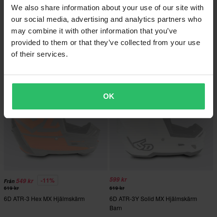
We also share information about your use of our site with
9 999 kr
9 999 kr
our social media, advertising and analytics partners who
10 299 kr
10 299 kr
may combine it with other information that you’ve
6D ATR-3 Crosshjälm Solid FIM
6D ATR-3 Crosshjälm Solid FIM
provided to them or that they’ve collected from your use
Glanssvart
Mattsvart
of their services.
OK
599 kr
-11%
549 kr
Från
619 kr
619 kr
6D ATR-3 Hex MX Hjälmskärm
6D ATR-3Y Solid MX Hjälmskärm
Barn