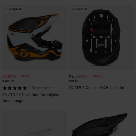
Superpris!
Superpris!
-39%
-16%
3 425 kr
589 kr
Från
5 599 kr
699 kr
6D ATR-3 Comfort MX Hjälmfoder
2 Recensioner
6D ATR-2Y Drive Barn Crosshjälm
Neonorange