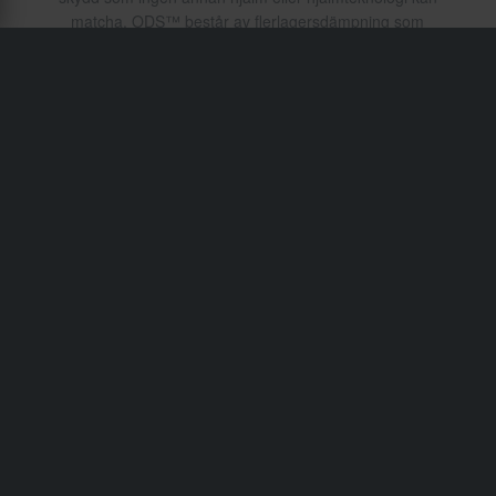
matcha. ODS™ består av flerlagersdämpning som
drastiskt minskar den kraft som överförs till hjärnan vid en
kollision. Omni Directional Suspension™ finns endast i
hjälmar från 6D.
Frakt & Leverans
Köpvillkor
Betalning
Integritetspolicy
Returer
Ångerrätt
Orderstatus
Reklamationer & Klagomål
Information om återvinning
Om 24mx.se
Lediga jobb
Försäkran om överensstämmelse
Kundservice
info@24mx.se