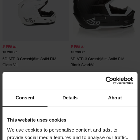
9 999 kr
9 999 kr
10 299 kr
10 299 kr
6D ATR-3 Crosshjälm Solid FIM
6D ATR-3 Crosshjälm Solid FIM
Gloss Vit
Blank Svart/Vit
Consent
Details
About
This website uses cookies
We use cookies to personalise content and ads, to
provide social media features and to analyse our traffic.