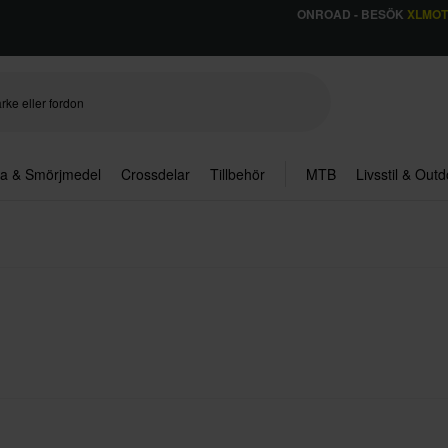
ONROAD - BESÖK
XLMO
ja & Smörjmedel
Crossdelar
Tillbehör
MTB
Livsstil & Out