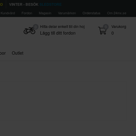
TO
VINTER - BESÖK
SLEDSTORE
Kundvård
Fordon
Magasin
Varumärken
Orderstatus
Om 24mx.se
Hitta delar enkelt till din hoj
Varukorg
0
0
Lägg till ditt fordon
0
door
Outlet