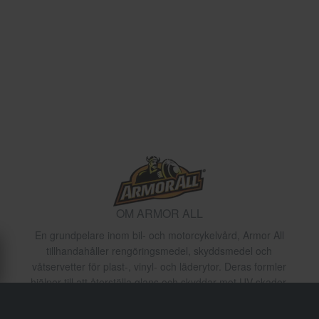
OM ARMOR ALL
En grundpelare inom bil- och motorcykelvård, Armor All
tillhandahåller rengöringsmedel, skyddsmedel och
våtservetter för plast-, vinyl- och läderytor. Deras formler
hjälper till att återställa glans och skyddar mot UV-skador,
idealiska för detaljering av både fordon och utrustning.