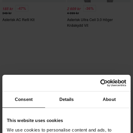
-47%
-36%
185 kr
2 609 kr
349 kr
4 099 kr
Asterisk AC Refil Kit
Asterisk Ultra Cell 3.0 Höger
Knäskydd Vit
Consent
Details
About
This website uses cookies
We use cookies to personalise content and ads, to