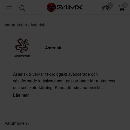
0
0
Varumärken
Asterisk
Asterisk
Asterisk tillverkar teknologiskt avancerade och
välutformade knäskydd som passar både för motocross
och snöskoterkörning. Kända för sin anatomiskt
avancerade design och utmärkta kvalitet.
Läs mer
Varumärken