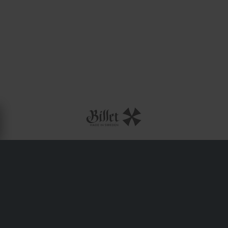
OM BILLET-X
BilletX grundades 2009 av Ingemar Dahlström i Skellefteå.
Det var innovativa idéer och ett stort intresse för
snöskotrar som tog företaget dit det är idag – en ledande
tillverkare av högkvalitativa tillbehör och delar för
snöskotrar. Målet för BilletX är att konsekvent leverera de
bästa eftermarknadsprodukterna på marknaden. För att
möta kundernas krav på kvalitet och prestanda satsar