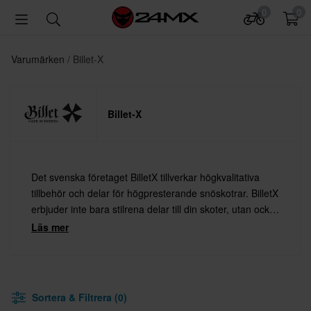
0
0
Varumärken
Billet-X
Billet-X
Det svenska företaget BilletX tillverkar högkvalitativa
tillbehör och delar för högpresterande snöskotrar. BilletX
erbjuder inte bara stilrena delar till din skoter, utan också
funktion och prestanda i absolut toppklass.
Läs mer
Sortera & Filtrera (0)