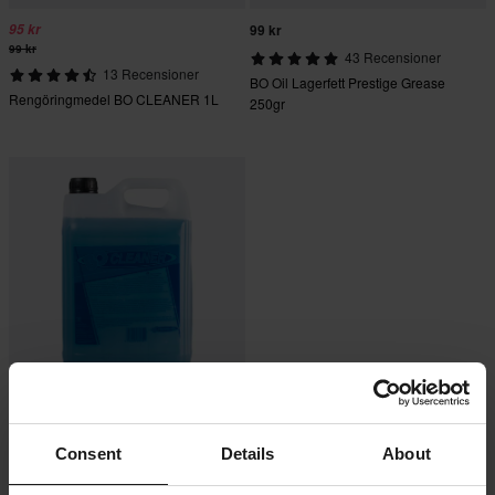
95 kr
99 kr
99 kr
43 Recensioner
13 Recensioner
BO Oil Lagerfett Prestige Grease
Rengöringmedel BO CLEANER 1L
250gr
-13%
349 kr
399 kr
Consent
Details
About
27 Recensioner
Rengöringmedel BO CLEANER 5L