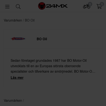
0
0
Varumärken
BO Oil
BO Oil
Sedan företaget grundades 1987 har BO Motor-Oil
utvecklats till en av Europas största oberoende
specialister och tillverkare av smörjmedel. BO Motor-Oils
sortiment omfattar över 350 högkvalitativa produkter för
Läs mer
motorsport som distribueras över hela världen.
Varumärken