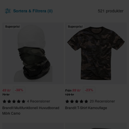
Sortera & Filtrera (0)
521 produkter
Superpris!
Superpris!
-38%
-23%
49 kr
99 kr
Från
79 kr
129 kr
4 Recensioner
20 Recensioner
Brandit Multifunktionell Huvudbonad
Brandit T-Shirt Kamouflage
Mörk Camo