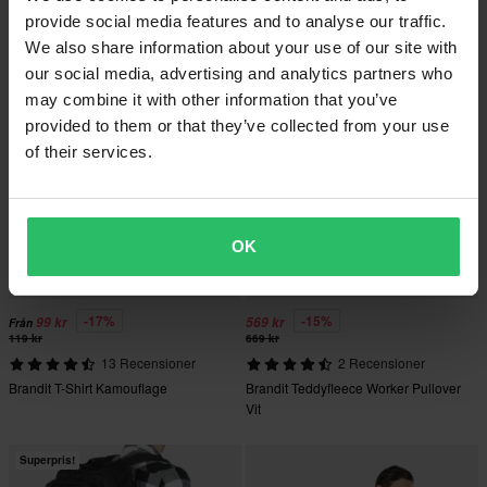
Brandit Summer Windbreaker Jacka
Brandit T-Shirt Grön
provide social media features and to analyse our traffic.
Mörk Camo
We also share information about your use of our site with
our social media, advertising and analytics partners who
Superpris!
may combine it with other information that you’ve
provided to them or that they’ve collected from your use
of their services.
OK
-17%
-15%
99 kr
569 kr
Från
119 kr
669 kr
13 Recensioner
2 Recensioner
Brandit T-Shirt Kamouflage
Brandit Teddyfleece Worker Pullover
Vit
Superpris!