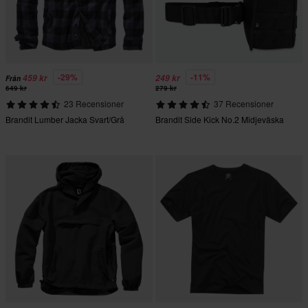
-29%
-11%
459 kr
249 kr
Från
649 kr
279 kr
23 Recensioner
37 Recensioner
Brandit Lumber Jacka Svart/Grå
Brandit Side Kick No.2 Midjeväska