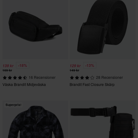
-18%
-13%
139 kr
129 kr
169 kr
149 kr
16 Recensioner
28 Recensioner
Väska Brandit Midjeväska
Brandit Fast Closure Skärp
Superpris!