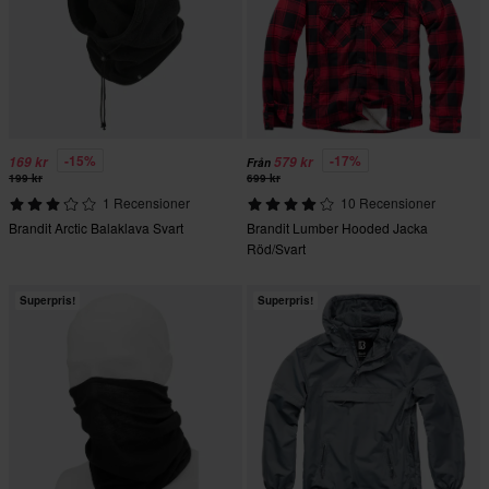
-15%
-17%
169 kr
579 kr
Från
199 kr
699 kr
1 Recensioner
10 Recensioner
Brandit Arctic Balaklava Svart
Brandit Lumber Hooded Jacka
Röd/Svart
Superpris!
Superpris!