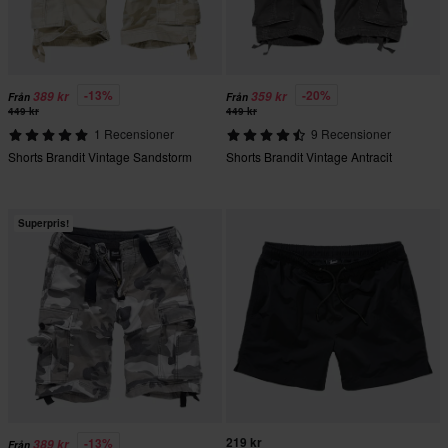
-13%
-20%
389 kr
359 kr
Från
Från
449 kr
449 kr
1 Recensioner
9 Recensioner
Shorts Brandit Vintage Sandstorm
Shorts Brandit Vintage Antracit
Superpris!
219 kr
-13%
389 kr
Från