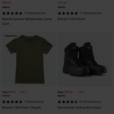
469 kr
119 kr
499 kr
129 kr
10 Recensioner
17 Recensioner
Brandit Summer Windbreaker Jacka
Brandit T-Shirt Svart
Svart
Superpris!
-25%
-19%
89 kr
539 kr
Från
Från
119 kr
669 kr
1 Recensioner
34 Recensioner
Brandit T-Shirt Dam Olivgrön
Skor Brandit Tactical Boot Svart