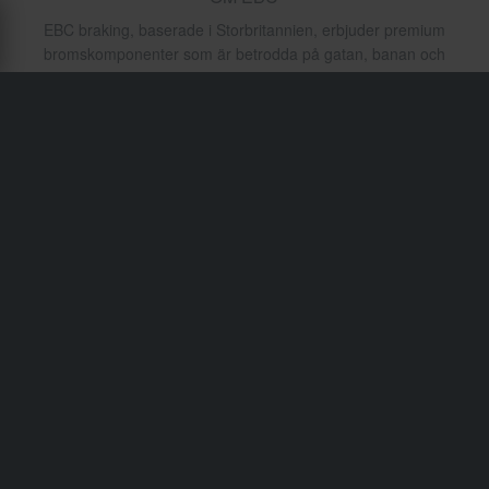
EBC braking, baserade i Storbritannien, erbjuder premium
bromskomponenter som är betrodda på gatan, banan och
terrängen. Deras sintrerade och organiska beläggningar,
överdimensionerade rotorer och kopplingsset utvecklas
internt och används i stor utsträckning över
sportmotorcyklar, terrängmaskiner och ATV:er. Med fokus
på konstant bromskraft och lång livslängd är EBC ett
självklart val för seriös bromsprestanda.
Frakt & Leverans
Köpvillkor
Betalning
Integritetspolicy
Returer
Ångerrätt
Orderstatus
Reklamationer & Klagomål
Information om återvinning
Om 24mx.se
Lediga jobb
Försäkran om överensstämmelse