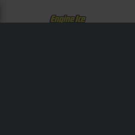
OM ENGINE ICE
Engine Ice tillverkar kylvätska för högpresterande
motorcyklar.
Frakt & Leverans
Köpvillkor
Betalning
Integritetspolicy
Returer
Ångerrätt
Orderstatus
Reklamationer & Klagomål
Information om återvinning
Om 24mx.se
Lediga jobb
Försäkran om överensstämmelse