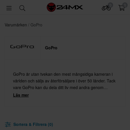
0
0
Varumärken
GoPro
GoPro
GoPro är utan tvekan den mest mångsidiga kameran i
världen och säljs av återförsäljare i över 50 länder. Tack
vare GoPro kan du dela ditt liv med andra genom
otroliga bilder. Möjligheterna är ändlösa. Placera
Läs mer
kameran på hjälmen eller styret och kör!
Sortera & Filtrera (0)