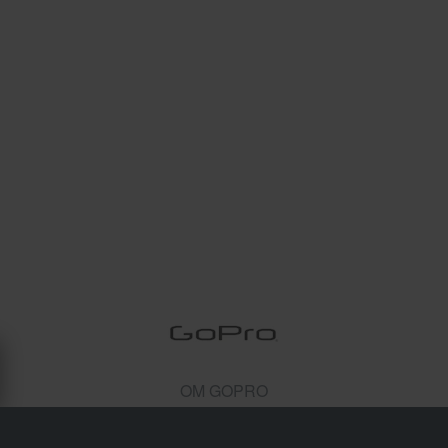
OM GOPRO
GoPro startades av Nicholas Woodman i USA. Det sägs
att han inspirerades att starta företaget efter en surfresa