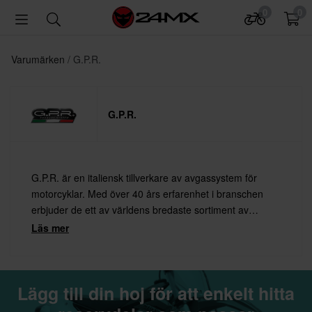
0
0
Varumärken
G.P.R.
G.P.R.
G.P.R. är en italiensk tillverkare av avgassystem för
motorcyklar. Med över 40 års erfarenhet i branschen
erbjuder de ett av världens bredaste sortiment av
ljuddämpare och helsystem. Alla produkter tillverkas
Läs mer
dessutom för hand i Milano efter att din beställning lagts!
Lägg till din hoj för att enkelt hitta