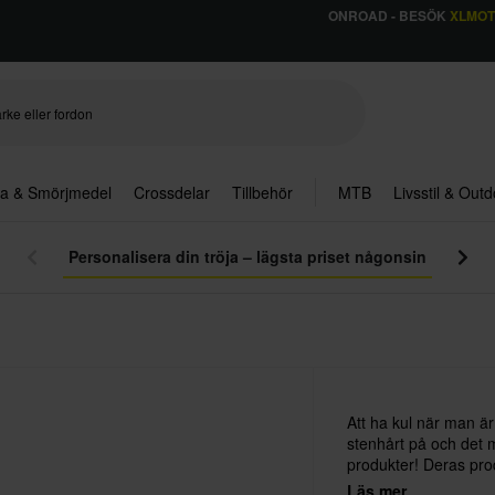
ONROAD - BESÖK
XLMO
ja & Smörjmedel
Crossdelar
Tillbehör
MTB
Livsstil & Out
Personalisera din tröja – lägsta priset någonsin
Att ha kul när man är
stenhårt på och det 
produkter! Deras pro
tåla långa och många 
Läs mer