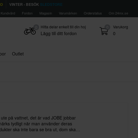
TO
VINTER - BESÖK
SLEDSTORE
Kundvård
Fordon
Magasin
Varumärken
Orderstatus
Om 24mx.se
Hitta delar enkelt till din hoj
Varukorg
0
0
Lägg till ditt fordon
0
door
Outlet
 ute på vattnet, det är vad JOBE jobbar
märks tydligt när man använder deras
dukter ska inte bara se bra ut, dom ska
åk-dagar utan att gå sönder. Allt från