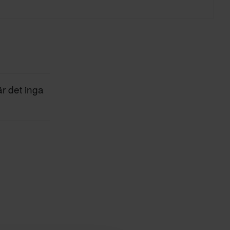
 noga utvalt för att ge maximal hållbarhet
sta själv, du kommer inte bli besviken!
är det inga