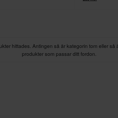
tyger till material är
och funktionalitet. Te
kter hittades. Antingen så är kategorin tom eller så 
produkter som passar ditt fordon.