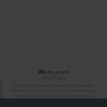
OM MIDLAND
Kända för sina Bluetooth-intercoms och tvåvägsradio,
MIDLAND utrustar motorcyklister med pålitlig, lättanvänd
kommunikationsutrustning. Från gruppchattar till
musikstreaming hjälper deras teknik motorcyklister att
hålla kontakten när de är på språng.