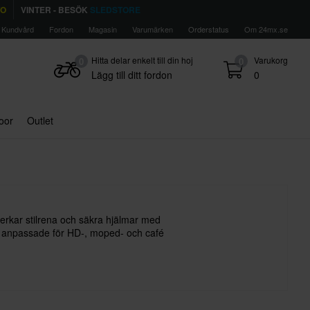
TO
VINTER - BESÖK
SLEDSTORE
Kundvård
Fordon
Magasin
Varumärken
Orderstatus
Om 24mx.se
Hitta delar enkelt till din hoj
Varukorg
0
0
Lägg till ditt fordon
0
door
Outlet
llverkar stilrena och säkra hjälmar med