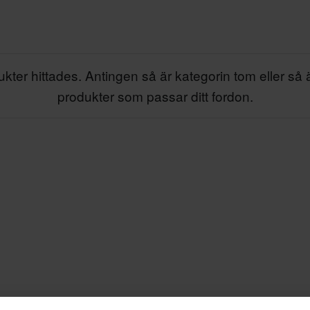
kter hittades. Antingen så är kategorin tom eller så 
produkter som passar ditt fordon.