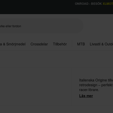
ONROAD - BESÖK
XLMO
ja & Smörjmedel
Crossdelar
Tillbehör
MTB
Livsstil & Out
Italienska Origine ti
retrodesign – perfekt anpassade för HD-, moped- och café
racer-förare.
Läs mer