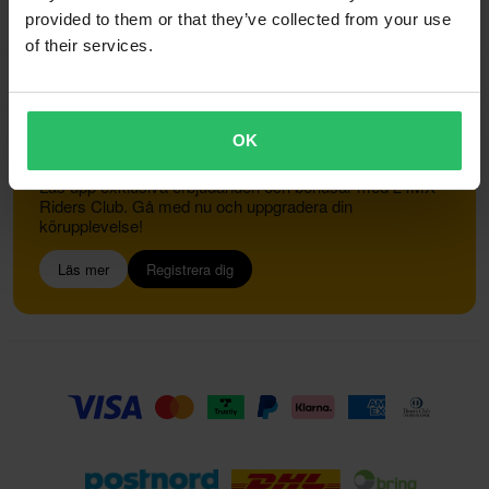
provided to them or that they’ve collected from your use
of their services.
Kundservice
info@24mx.se
OK
Gå med i 24MX Riders Club
Lås upp exklusiva erbjudanden och bonusar med 24MX
Riders Club. Gå med nu och uppgradera din
körupplevelse!
Läs mer
Registrera dig