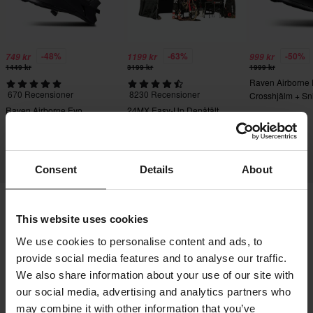
-48%
-63%
-50%
749 kr
1199 kr
999 kr
1449 kr
3199 kr
1999 kr
Raven Airborne
670 Recensioner
8230 Recensioner
Crosshjälm + Sn
Crossglasögon S
Raven Airborne Evo
24MX Easy-Up Depåtält
Crosshjälm
med väggar Svart
Consent
Details
About
This website uses cookies
Frakt & Leverans
Köpvillkor
Betalning
We use cookies to personalise content and ads, to
Integritetspolicy
Returer
Ångerrätt
provide social media features and to analyse our traffic.
Orderstatus
Reklamationer & Klagomål
We also share information about your use of our site with
Information om återvinning
Om 24mx.se
our social media, advertising and analytics partners who
may combine it with other information that you’ve
Lediga jobb
Försäkran om överensstämmelse