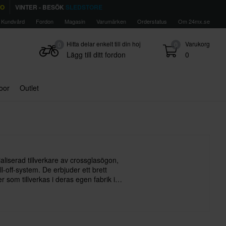
TO
VINTER - BESÖK
SLEDSTORE
Kundvård
Fordon
Magasin
Varumärken
Orderstatus
Om 24mx.se
Hitta delar enkelt till din hoj
Varukorg
0
0
Lägg till ditt fordon
0
door
Outlet
ialiserad tillverkare av crossglasögon,
oll-off-system. De erbjuder ett brett
r som tillverkas i deras egen fabrik i
ar höga krav på sina produkter – precis