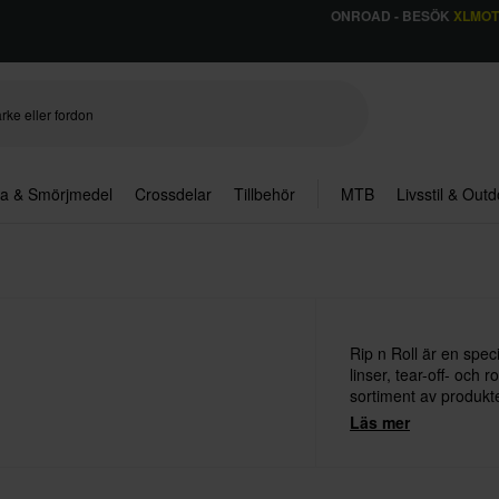
ONROAD - BESÖK
XLMO
ja & Smörjmedel
Crossdelar
Tillbehör
MTB
Livsstil & Out
Rip n Roll är en spec
linser, tear-off- och r
sortiment av produkte
England. Rip n Roll h
Läs mer
som deras kunder.