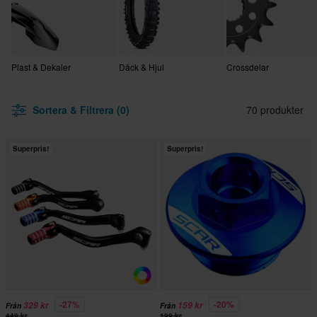
Plast & Dekaler
Däck & Hjul
Crossdelar
Sortera & Filtrera (0)
70 produkter
Superpris!
Superpris!
-27%
-20%
329 kr
159 kr
Från
Från
449 kr
199 kr