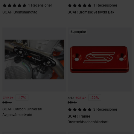
1 Recensioner
1 Recensioner
SCAR Bromshandtag
SCAR Bromsskiveskydd Bak
Superpris!
-17%
-22%
789 kr
195 kr
Från
949 kr
249 kr
SCAR Carbon Universal
3 Recensioner
Avgasvärmeskydd
SCAR Främre
Bromsvätskebehållarlock