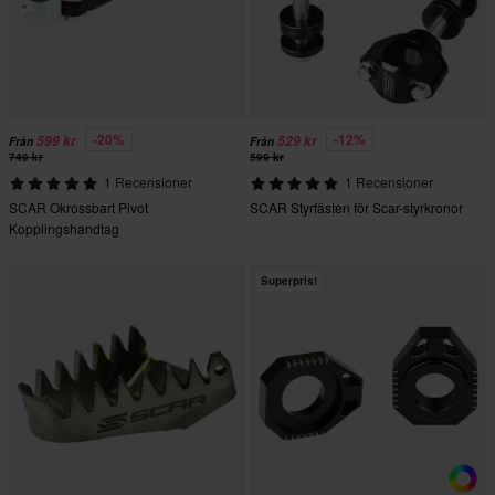
-20%
-12%
599 kr
529 kr
Från
Från
749 kr
599 kr
1 Recensioner
1 Recensioner
SCAR Okrossbart Pivot
SCAR Styrfästen för Scar-styrkronor
Kopplingshandtag
Superpris!