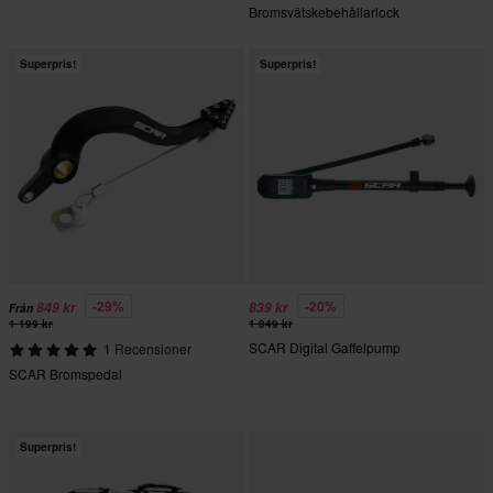
Bromsvätskebehållarlock
Superpris!
Superpris!
-29%
-20%
849 kr
839 kr
Från
1 199 kr
1 049 kr
SCAR Digital Gaffelpump
1 Recensioner
SCAR Bromspedal
Superpris!