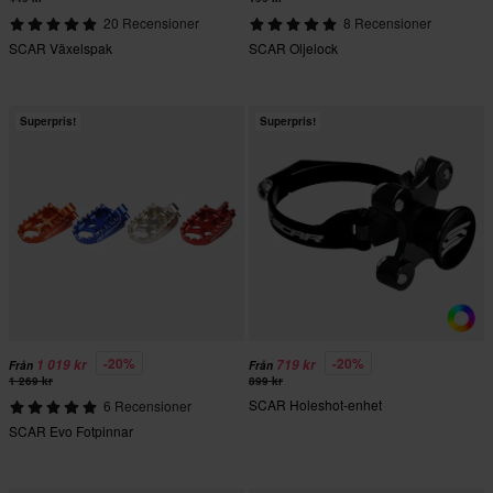
20 Recensioner
8 Recensioner
SCAR Växelspak
SCAR Oljelock
Superpris!
Superpris!
-20%
-20%
1 019 kr
719 kr
Från
Från
1 269 kr
899 kr
SCAR Holeshot-enhet
6 Recensioner
SCAR Evo Fotpinnar