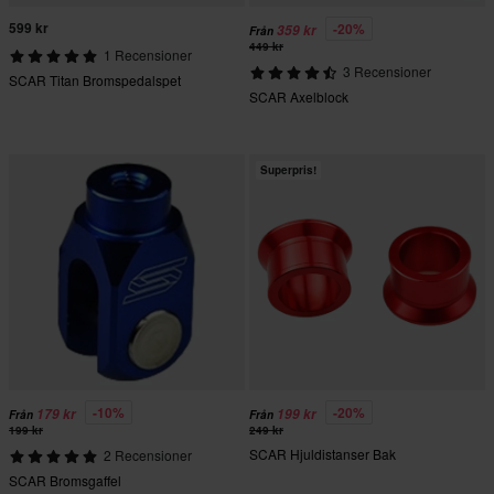
599 kr
-20%
359 kr
Från
449 kr
1 Recensioner
3 Recensioner
SCAR Titan Bromspedalspet
SCAR Axelblock
Superpris!
-10%
-20%
179 kr
199 kr
Från
Från
199 kr
249 kr
SCAR Hjuldistanser Bak
2 Recensioner
SCAR Bromsgaffel