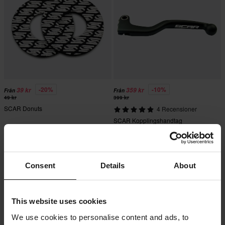
-20%
-10%
39 kr
359 kr
Från
Från
49 kr
399 kr
SCAR Donuts
4 Recensioner
SCAR Kopplingshandtag
Superpris!
Consent
Details
About
This website uses cookies
We use cookies to personalise content and ads, to