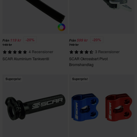
-20%
-20%
119 kr
599 kr
Från
Från
149 kr
749 kr
4 Recensioner
3 Recensioner
SCAR Aluminium Tankventil
SCAR Okrossbart Pivot
Bromshandtag
Superpris!
Superpris!