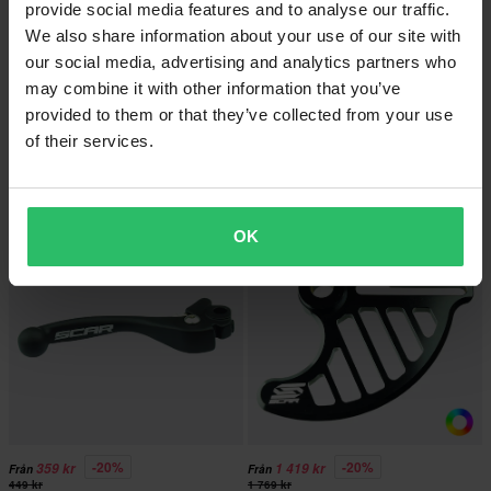
provide social media features and to analyse our traffic.
We also share information about your use of our site with
our social media, advertising and analytics partners who
219 kr
-20%
159 kr
may combine it with other information that you’ve
Från
199 kr
SCAR Växelspaksspets
provided to them or that they’ve collected from your use
2 Recensioner
of their services.
SCAR Magnetisk Oljeplugg
Superpris!
Superpris!
OK
-20%
-20%
359 kr
1 419 kr
Från
Från
449 kr
1 769 kr