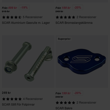
-19%
-20%
499 kr
199 kr
Från
Från
619 kr
249 kr
5 Recensioner
2 Recensioner
SCAR Aluminium Gasrulle m. Lager
SCAR Bromsslangsklämma
Superpris!
249 kr
-20%
199 kr
Från
249 kr
4 Recensioner
2 Recensioner
SCAR Stift För Fotpinnar
SCAR Bakre