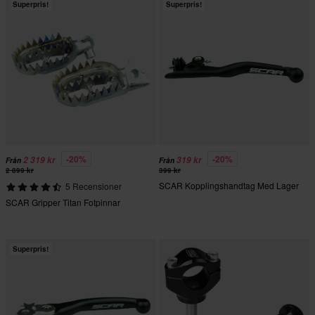
Superpris!
Superpris!
-20%
-20%
2 319 kr
319 kr
Från
Från
2 899 kr
399 kr
SCAR Kopplingshandtag Med Lager
5 Recensioner
SCAR Gripper Titan Fotpinnar
Superpris!