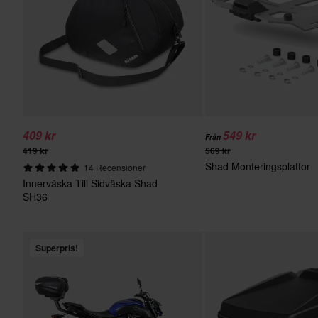
409 kr
549 kr
Från
419 kr
569 kr
Shad Monteringsplattor
14 Recensioner
Innerväska Till Sidväska Shad
SH36
Superpris!