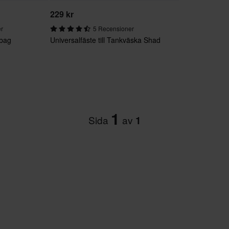
229 kr
er
5 Recensioner
rbag
Universalfäste till Tankväska Shad
1
Sida
av
1