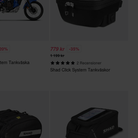
779 kr
-20%
-35%
1 199 kr
stem Tankväska
2 Recensioner
Shad Click System Tankväskor