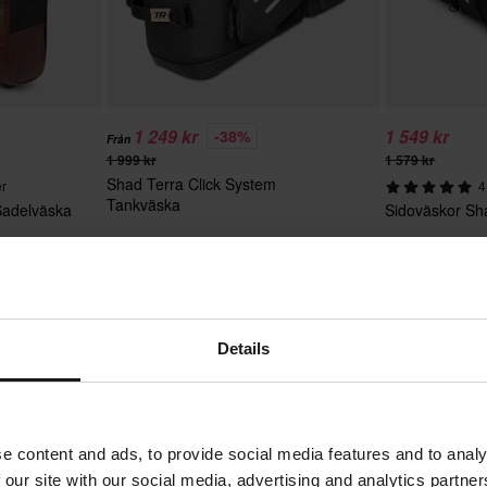
1 249 kr
1 549 kr
-38%
Från
1 999 kr
1 579 kr
Shad Terra Click System
r
4
Tankväska
Sadelväska
Sidoväskor Sh
Details
e content and ads, to provide social media features and to analy
 our site with our social media, advertising and analytics partn