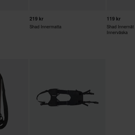
219 kr
119 kr
Shad Innermatta
Shad Innernät 
Innerväska