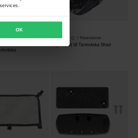
 services.
129 kr
2%
OK
1 Recensioner
 Recensioner
Regnskydd till Tankväska Shad
nkväska