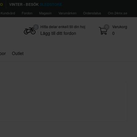
TO
VINTER - BESÖK
SLEDSTORE
Kundvård
Fordon
Magasin
Varumärken
Orderstatus
Om 24mx.se
Hitta delar enkelt till din hoj
Varukorg
0
0
Lägg till ditt fordon
0
door
Outlet