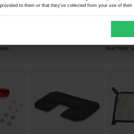
 provided to them or that they’ve collected from your use of their
859 kr
1 129 kr
-2
949 kr
1 449 kr
Shad SL20 Tankväska
er
1
 Shad
Shad SW23 Ta