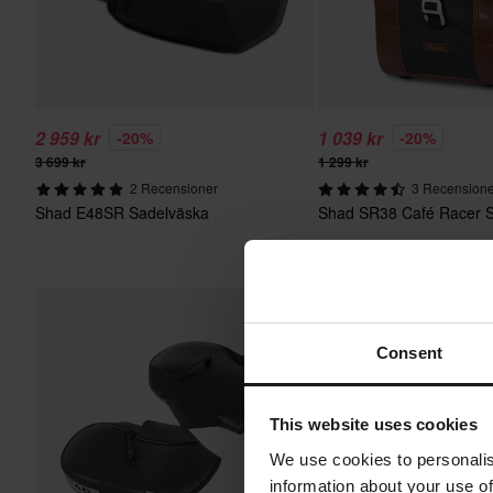
2 959 kr
1 039 kr
-20%
-20%
3 699 kr
1 299 kr
2 Recensioner
3 Recensione
Shad E48SR Sadelväska
Shad SR38 Café Racer 
Consent
This website uses cookies
We use cookies to personalis
information about your use of