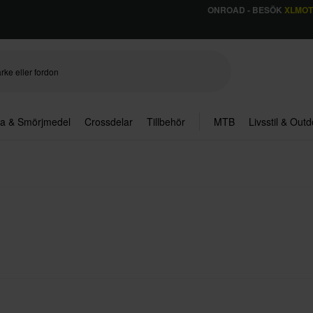
ONROAD - BESÖK
XLMO
ja & Smörjmedel
Crossdelar
Tillbehör
MTB
Livsstil & Out