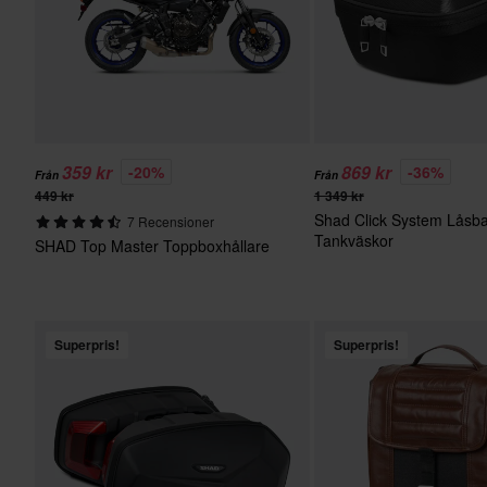
359 kr
869 kr
-20%
-36%
Från
Från
449 kr
1 349 kr
Shad Click System Låsb
7 Recensioner
Tankväskor
SHAD Top Master Toppboxhållare
Superpris!
Superpris!