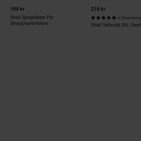
199 kr
219 kr
Shad Spegelfäste För
4 Recension
Smartphonehållare
Shad Vattentät 20L Gea