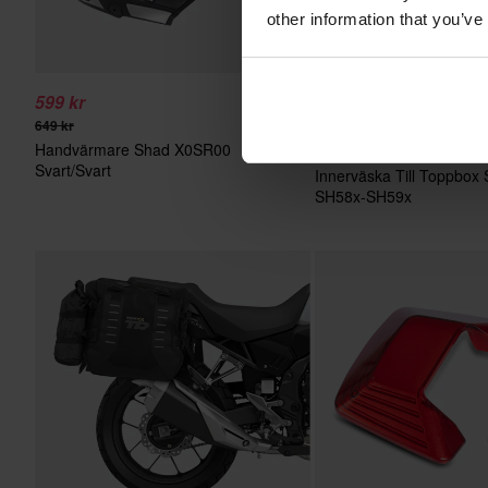
other information that you’ve
599 kr
519 kr
649 kr
549 kr
Handvärmare Shad X0SR00
2 Recension
Svart/Svart
Innerväska Till Toppbox
SH58x-SH59x