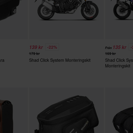
139 kr
135 kr
-22%
Från
179 kr
169 kr
ara
Shad Click System Monteringskit
Shad Click Sy
Monteringskit