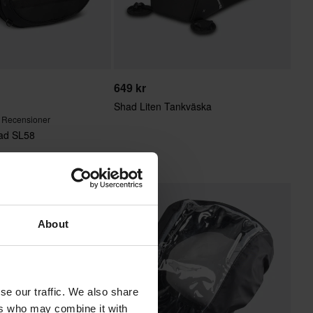
649 kr
Shad Liten Tankväska
 Recensioner
ad SL58
About
se our traffic. We also share
ers who may combine it with