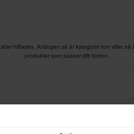
kter hittades. Antingen så är kategorin tom eller så 
produkter som passar ditt fordon.