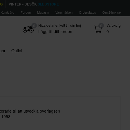
TO
VINTER - BESÖK
SLEDSTORE
Kundvård
Fordon
Magasin
Varumärken
Orderstatus
Om 24mx.se
Hitta delar enkelt till din hoj
Varukorg
0
0
Lägg till ditt fordon
0
door
Outlet
erade till att utveckla överlägsen
 1958.