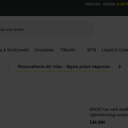
ONROAD - BESÖK
XLMO
ja & Smörjmedel
Crossdelar
Tillbehör
MTB
Livsstil & Out
Personalisera din tröja – lägsta priset någonsin
SHOEI har varit dedik
hjälmteknologi sedan
Läs mer