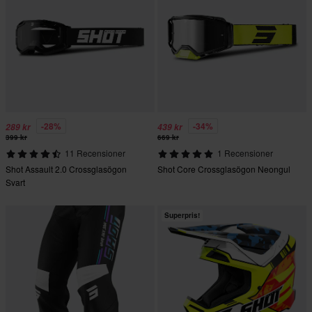
-28%
-34%
289 kr
439 kr
399 kr
669 kr
11 Recensioner
1 Recensioner
Shot Assault 2.0 Crossglasögon
Shot Core Crossglasögon Neongul
Svart
Superpris!