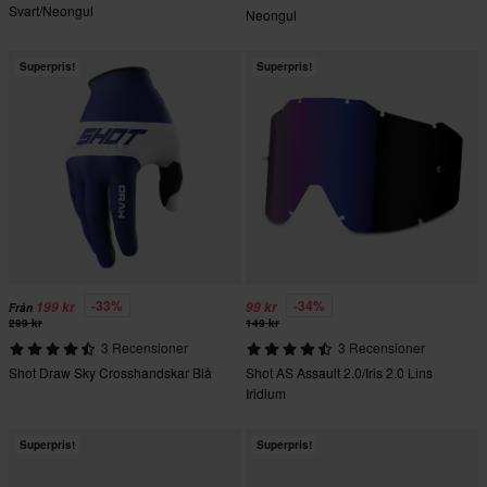
Svart/Neongul
Neongul
Superpris!
Superpris!
-33%
-34%
199 kr
99 kr
Från
299 kr
149 kr
3 Recensioner
3 Recensioner
Shot Draw Sky Crosshandskar Blå
Shot AS Assault 2.0/Iris 2.0 Lins
Iridium
Superpris!
Superpris!