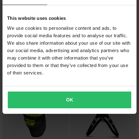
This website uses cookies
We use cookies to personalise content and ads, to
provide social media features and to analyse our traffic.
-17%
-30%
99 kr
279 kr
Från
We also share information about your use of our site with
119 kr
399 kr
our social media, advertising and analytics partners who
1 Recensioner
1 Recensioner
may combine it with other information that you’ve
Shot Palmino 2.0 Crosshandskar
Shot Airlight Armbågsskydd Barn
Kamouflage
Svart
provided to them or that they’ve collected from your use
of their services.
OK