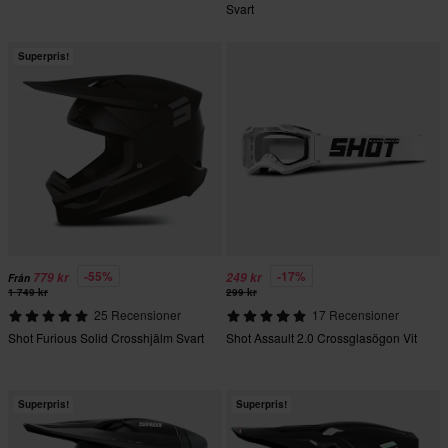
Svart
Superpris!
-55%
-17%
779 kr
249 kr
Från
1 749 kr
299 kr
25 Recensioner
17 Recensioner
Shot Furious Solid Crosshjälm Svart
Shot Assault 2.0 Crossglasögon Vit
Superpris!
Superpris!