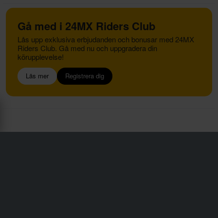
Gå med i 24MX Riders Club
Lås upp exklusiva erbjudanden och bonusar med 24MX
Riders Club. Gå med nu och uppgradera din
körupplevelse!
Läs mer
Registrera dig