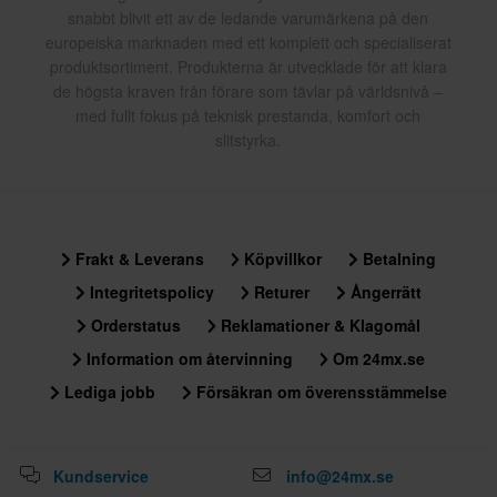
snabbt blivit ett av de ledande varumärkena på den
europeiska marknaden med ett komplett och specialiserat
produktsortiment. Produkterna är utvecklade för att klara
de högsta kraven från förare som tävlar på världsnivå –
med fullt fokus på teknisk prestanda, komfort och
slitstyrka.
Frakt & Leverans
Köpvillkor
Betalning
Integritetspolicy
Returer
Ångerrätt
Orderstatus
Reklamationer & Klagomål
Information om återvinning
Om 24mx.se
Lediga jobb
Försäkran om överensstämmelse
Kundservice
info@24mx.se