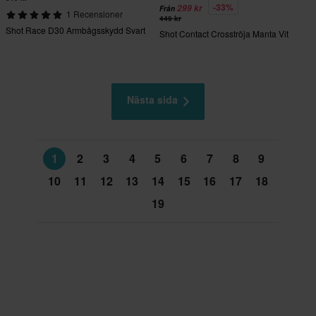
-33%
299 kr
Från
1 Recensioner
449 kr
Shot Race D30 Armbågsskydd Svart
Shot Contact Crosströja Manta Vit
Nästa sida
1
2
3
4
5
6
7
8
9
10
11
12
13
14
15
16
17
18
19