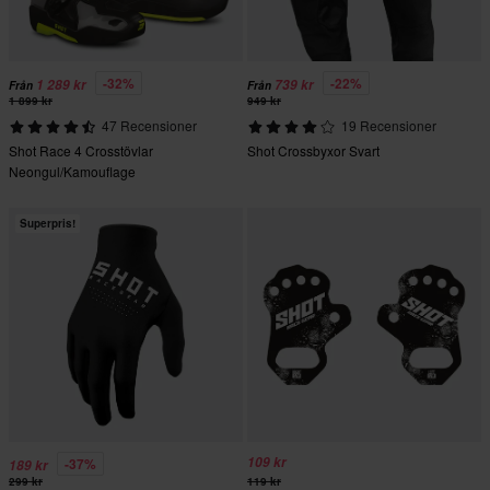
-32%
-22%
1 289 kr
739 kr
Från
Från
1 899 kr
949 kr
47 Recensioner
19 Recensioner
Shot Race 4 Crosstövlar
Shot Crossbyxor Svart
Neongul/Kamouflage
Superpris!
109 kr
-37%
189 kr
299 kr
119 kr