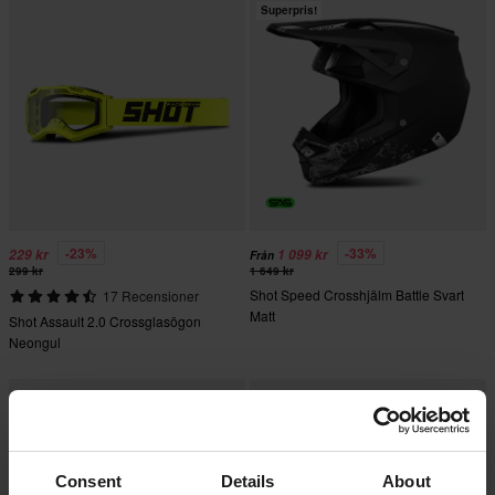
Superpris!
-23%
-33%
229 kr
1 099 kr
Från
299 kr
1 649 kr
Shot Speed Crosshjälm Battle Svart
17 Recensioner
Matt
Shot Assault 2.0 Crossglasögon
Neongul
Consent
Details
About