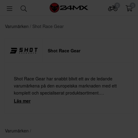
0
0
Varumärken
Shot Race Gear
Shot Race Gear
Shot Race Gear har snabbt blivit ett av de ledande
varumärkena på den europeiska marknaden med ett
komplett och specialiserat produktsortiment.
Produkterna är utvecklade för att klara de högsta kraven
Läs mer
från förare som tävlar på världsnivå – med fullt fokus på
teknisk prestanda, komfort och slitstyrka.
Varumärken