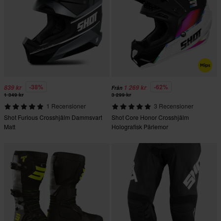
-38%
-62%
839 kr
1 269 kr
Från
1 349 kr
3 299 kr
1 Recensioner
3 Recensioner
Shot Furious Crosshjälm Dammsvart
Shot Core Honor Crosshjälm
Matt
Holografisk Pärlemor