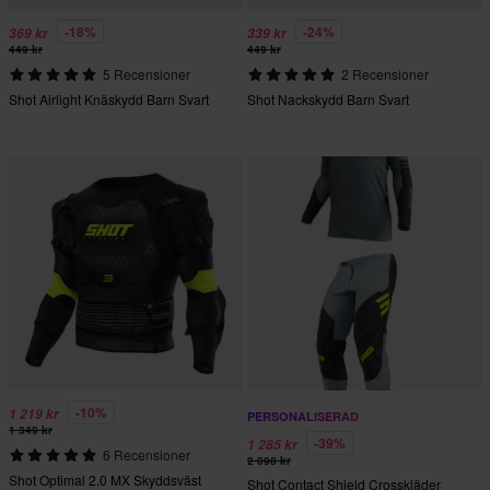
-18%
-24%
369 kr
339 kr
449 kr
449 kr
5 Recensioner
2 Recensioner
Shot Airlight Knäskydd Barn Svart
Shot Nackskydd Barn Svart
-10%
1 219 kr
PERSONALISERAD
1 349 kr
-39%
1 285 kr
6 Recensioner
2 098 kr
Shot Optimal 2.0 MX Skyddsväst
Shot Contact Shield Crosskläder