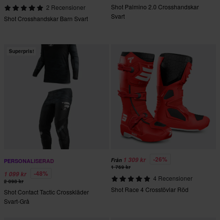
Shot Palmino 2.0 Crosshandskar
2 Recensioner
Svart
Shot Crosshandskar Barn Svart
Superpris!
-26%
1 309 kr
Från
PERSONALISERAD
1 769 kr
-48%
1 099 kr
4 Recensioner
2 098 kr
Shot Race 4 Crosstövlar Röd
Shot Contact Tactic Crosskläder
Svart-Grå