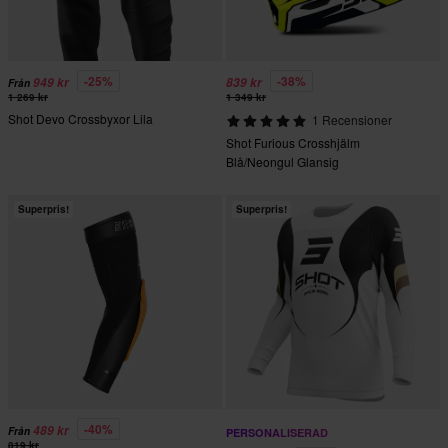
-25%
-38%
949 kr
839 kr
Från
1 269 kr
1 349 kr
Shot Devo Crossbyxor Lila
1 Recensioner
Shot Furious Crosshjälm
Blå/Neongul Glansig
Superpris!
Superpris!
-40%
489 kr
Från
PERSONALISERAD
819 kr