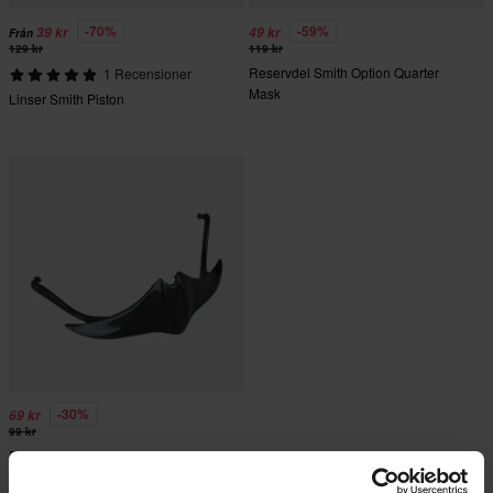
-70%
-59%
39 kr
49 kr
Från
129 kr
119 kr
Reservdel Smith Option Quarter
1 Recensioner
Mask
Linser Smith Piston
-30%
69 kr
99 kr
Reservdel Smith Warp Quarter Mask
Assembly