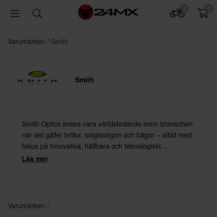
0
0
Varumärken
Smith
Smith
Smith Optics anses vara världsledande inom branschen
när det gäller brillor, solglasögon och bågar – alltid med
fokus på innovativa, hållbara och teknologiskt
banbrytande produkter. Modernt, trendigt och unikt är
Läs mer
nyckelord i Smith Optics produktion.
Varumärken