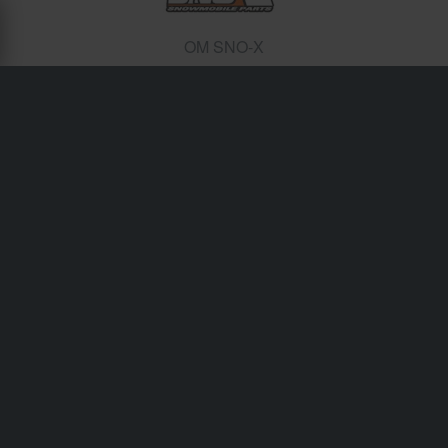
OM SNO-X
Sno-X tillverkar riktigt bra delar, tillbehör och verktyg till
grymma priser.
Frakt & Leverans
Köpvillkor
Betalning
Integritetspolicy
Returer
Ångerrätt
Orderstatus
Reklamationer & Klagomål
Information om återvinning
Om 24mx.se
Lediga jobb
Försäkran om överensstämmelse
Kundservice
info@24mx.se