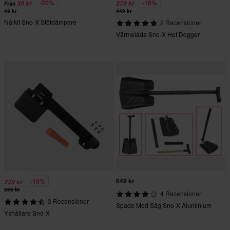
-20%
-16%
39 kr
379 kr
Från
49 kr
449 kr
Nålkit Sno-X Stötdämpare
2 Recensioner
Värmelåda Sno-X Hot Dogger
649 kr
-15%
229 kr
269 kr
4 Recensioner
3 Recensioner
Spade Med Såg Sno-X Aluminium
Yxhållare Sno-X