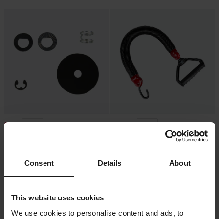
-20%
-16%
39 kr
1 549 kr
49 kr
1 849 kr
Bricksats Startapparat Sno-X Rotax
Draglina Snobunje Sno-X
Consent
Details
About
This website uses cookies
We use cookies to personalise content and ads, to