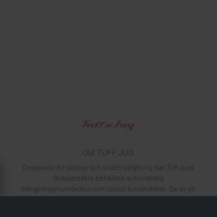
OM TUFF JUG
Designade för pitstop och snabb påfyllning har Tuff Jugs
läckagesäkra behållare automatiska
stängningsmunstycken och robust konstruktion. De är en
grundpelare inom motocross, enduro och
snöskoterverksamhet över hela världen.