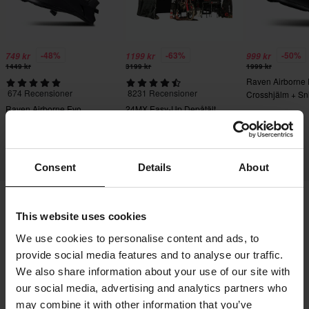
-48%
-63%
-50%
749 kr
1199 kr
999 kr
1449 kr
3199 kr
1999 kr
Raven Airborne
674 Recensioner
8231 Recensioner
Crosshjälm + Sn
Crossglasögon S
Raven Airborne Evo
24MX Easy-Up Depåtält
Crosshjälm
med väggar Svart
Consent
Details
About
This website uses cookies
Frakt & Leverans
Köpvillkor
Betalning
We use cookies to personalise content and ads, to
Integritetspolicy
Returer
Ångerrätt
provide social media features and to analyse our traffic.
Orderstatus
Reklamationer & Klagomål
We also share information about your use of our site with
Information om återvinning
Om 24mx.se
our social media, advertising and analytics partners who
may combine it with other information that you’ve
Lediga jobb
Försäkran om överensstämmelse