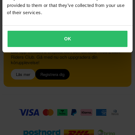
provided to them or that they’ve collected from your use
of their services.
Kundservice
info@24mx.se
OK
Gå med i 24MX Riders Club
Lås upp exklusiva erbjudanden och bonusar med 24MX
Riders Club. Gå med nu och uppgradera din
körupplevelse!
Läs mer
Registrera dig