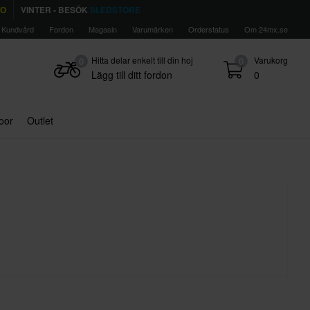
TO
VINTER - BESÖK
SLEDSTORE
Kundvård
Fordon
Magasin
Varumärken
Orderstatus
Om 24mx.se
Hitta delar enkelt till din hoj
Varukorg
0
0
Lägg till ditt fordon
0
door
Outlet