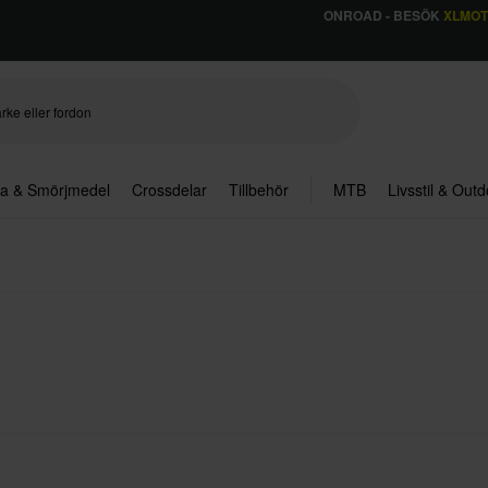
ONROAD - BESÖK
XLMO
ja & Smörjmedel
Crossdelar
Tillbehör
MTB
Livsstil & Out