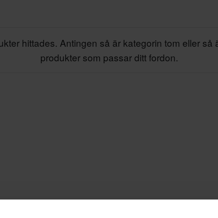
kter hittades. Antingen så är kategorin tom eller så 
produkter som passar ditt fordon.