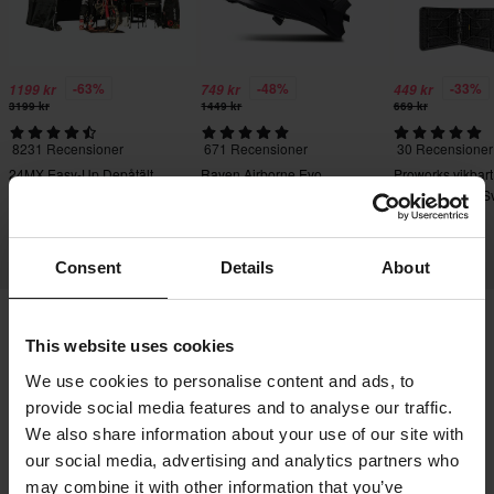
-63%
-48%
-33%
1199 kr
749 kr
449 kr
3199 kr
1449 kr
669 kr
8231 Recensioner
671 Recensioner
30 Recensioner
24MX Easy-Up Depåtält
Raven Airborne Evo
Proworks vikbart
med väggar Svart
Crosshjälm
180x70x74cm Sv
Consent
Details
About
This website uses cookies
Frakt & Leverans
Köpvillkor
Betalning
We use cookies to personalise content and ads, to
Integritetspolicy
Returer
Ångerrätt
provide social media features and to analyse our traffic.
Orderstatus
Reklamationer & Klagomål
We also share information about your use of our site with
Information om återvinning
Om 24mx.se
our social media, advertising and analytics partners who
may combine it with other information that you’ve
Lediga jobb
Försäkran om överensstämmelse