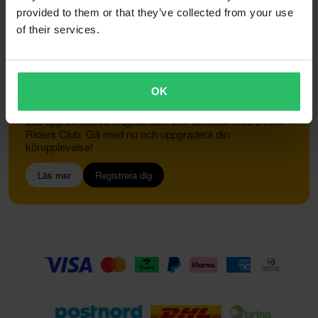
provided to them or that they’ve collected from your use
of their services.
Kundservice
info@24mx.se
OK
Gå med i 24MX Riders Club
Lås upp exklusiva erbjudanden och bonusar med 24MX
Riders Club. Gå med nu och uppgradera din
körupplevelse!
Läs mer
Registrera dig