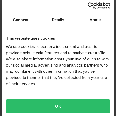
Consent
Details
About
-28%
-20%
645 kr
559 kr
899 kr
699 kr
Strands Siberia Pro 1x DT-
2 Recensioner
This website uses cookies
anslutning Kabelsats
Extraljus Strands LED 10W
We use cookies to personalise content and ads, to
provide social media features and to analyse our traffic.
Superpris!
We also share information about your use of our site with
our social media, advertising and analytics partners who
may combine it with other information that you’ve
provided to them or that they’ve collected from your use
of their services.
OK
2 999 kr
-20%
335 kr