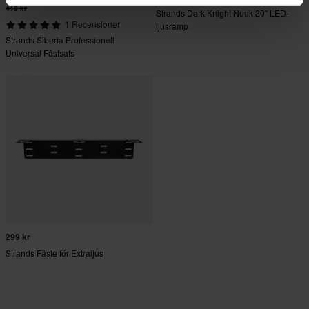
419 kr
Strands Dark Knight Nuuk 20" LED-
1 Recensioner
ljusramp
Strands Siberia Professionell
Universal Fästsats
299 kr
Strands Fäste för Extraljus