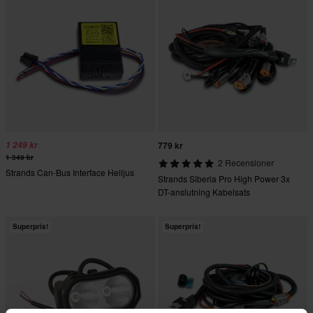
1 249 kr
779 kr
1 349 kr
2 Recensioner
Strands Can-Bus Interface Helljus
Strands Siberia Pro High Power 3x
DT-anslutning Kabelsats
Superpris!
Superpris!