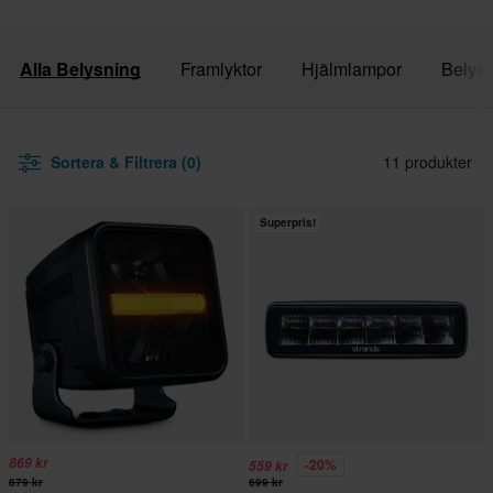
Alla Belysning
Framlyktor
Hjälmlampor
Belysn
Sortera & Filtrera (0)
11 produkter
Superpris!
869 kr
-20%
559 kr
879 kr
699 kr