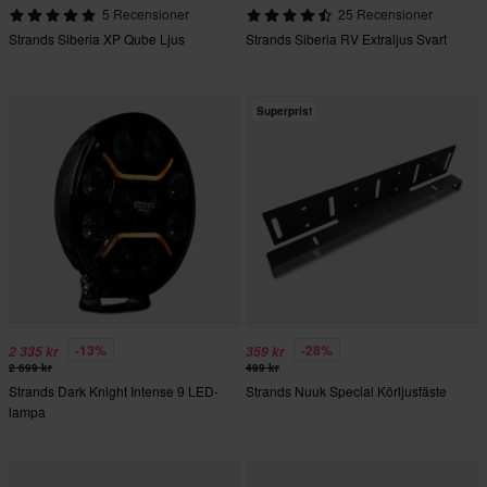
5 Recensioner
25 Recensioner
Strands Siberia XP Qube Ljus
Strands Siberia RV Extraljus Svart
Superpris!
-13%
-28%
2 335 kr
359 kr
2 699 kr
499 kr
Strands Dark Knight Intense 9 LED-
Strands Nuuk Special Körljusfäste
lampa