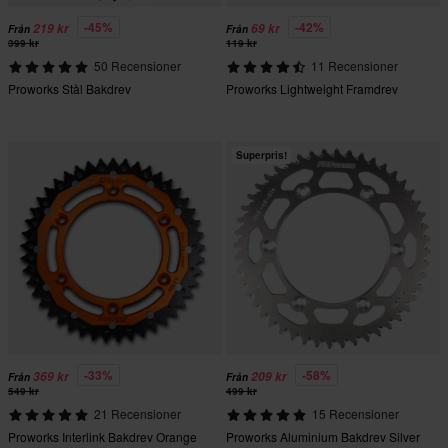
-45%
-42%
219 kr
69 kr
Från
Från
399 kr
119 kr
50 Recensioner
11 Recensioner
Proworks Stål Bakdrev
Proworks Lightweight Framdrev
Superpris!
-33%
-58%
369 kr
209 kr
Från
Från
549 kr
499 kr
21 Recensioner
15 Recensioner
Proworks Interlink Bakdrev Orange
Proworks Aluminium Bakdrev Silver