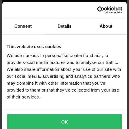
Consent
Details
About
This website uses cookies
We use cookies to personalise content and ads, to
provide social media features and to analyse our traffic.
We also share information about your use of our site with
Så transporterar du din cross på en pickup
our social media, advertising and analytics partners who
may combine it with other information that you’ve
I det här avsnittet av 24MX Workshop visar Charlie Frost
provided to them or that they’ve collected from your use
hur du enkelt lastar din cross på en pickup med hjälp av
of their services.
Proworks dubbelramp. Få experttips för en smidig och säker
uppsättning, som gör transporten enkel och smidig.
OK