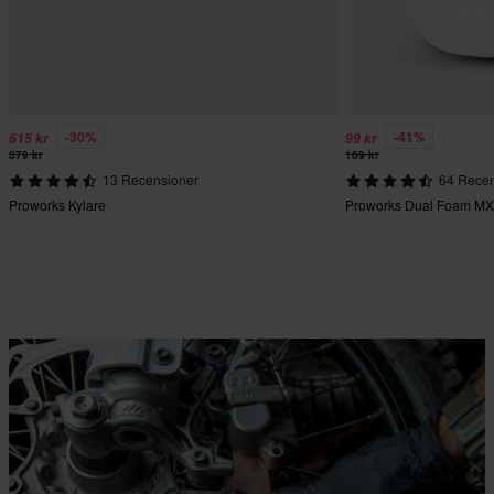
-30%
-41%
615 kr
99 kr
879 kr
169 kr
13 Recensioner
64 Recen
Proworks Kylare
Proworks Dual Foam MX L