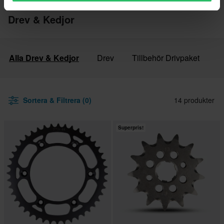
Varumärken
Proworks
Crossdelar
Drev & Kedjor
Alla Drev & Kedjor
Drev
Tillbehör Drivpaket
Sortera & Filtrera (0)
14 produkter
Superpris!