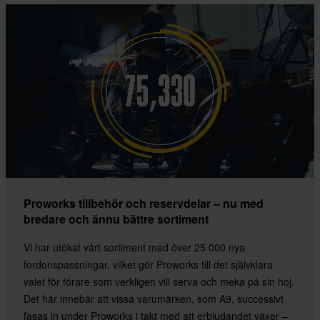
Proworks tillbehör och reservdelar – nu med
bredare och ännu bättre sortiment
Vi har utökat vårt sortiment med över 25 000 nya
fordonspassningar, vilket gör Proworks till det självklara
valet för förare som verkligen vill serva och meka på sin hoj.
Det här innebär att vissa varumärken, som A9, successivt
fasas in under Proworks i takt med att erbjudandet växer –