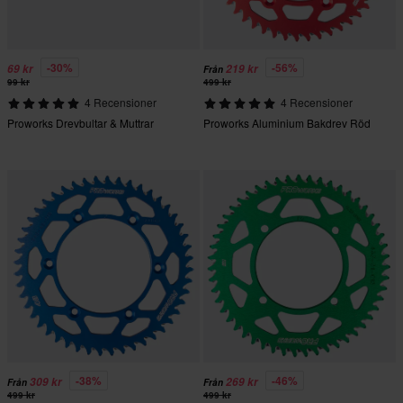
-30%
-56%
69 kr
219 kr
Från
99 kr
499 kr
4 Recensioner
4 Recensioner
Proworks Drevbultar & Muttrar
Proworks Aluminium Bakdrev Röd
-38%
-46%
309 kr
269 kr
Från
Från
499 kr
499 kr