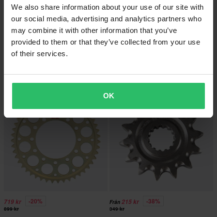
We also share information about your use of our site with
our social media, advertising and analytics partners who
may combine it with other information that you’ve
-31%
-28%
255 kr
575 kr
Från
Från
provided to them or that they’ve collected from your use
369 kr
799 kr
of their services.
Renthal Standard 415 framdrev
Renthal CW Grooved Bakdrev
Superpris!
Superpris!
OK
-20%
-38%
719 kr
215 kr
Från
899 kr
349 kr