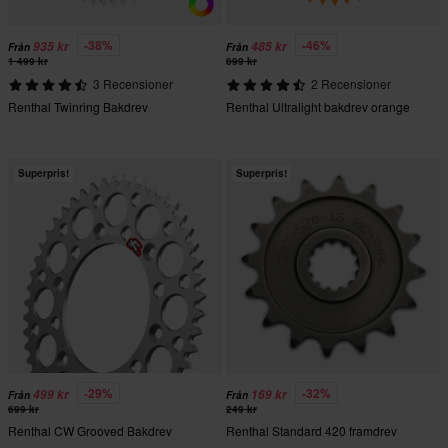
-38%
-46%
935 kr
485 kr
Från
Från
1 499 kr
899 kr
3 Recensioner
2 Recensioner
Renthal Twinring Bakdrev
Renthal Ultralight bakdrev orange
Superpris!
Superpris!
-29%
-32%
499 kr
169 kr
Från
Från
699 kr
249 kr
Renthal CW Grooved Bakdrev
Renthal Standard 420 framdrev