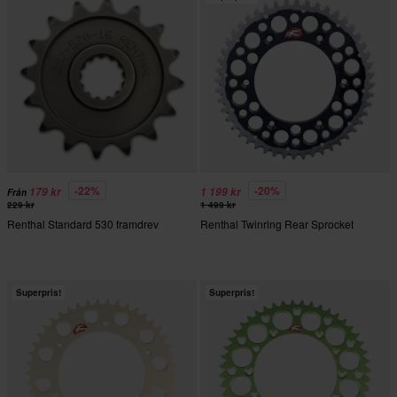
-22%
-20%
179 kr
1 199 kr
Från
229 kr
1 499 kr
Renthal Standard 530 framdrev
Renthal Twinring Rear Sprocket
Superpris!
Superpris!