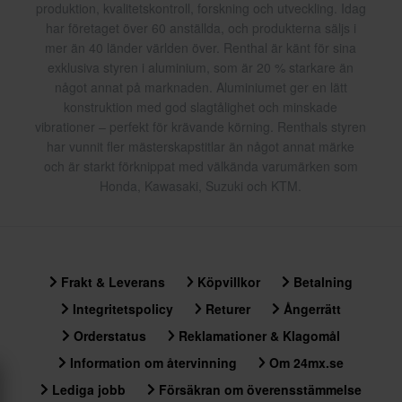
produktion, kvalitetskontroll, forskning och utveckling. Idag
har företaget över 60 anställda, och produkterna säljs i
mer än 40 länder världen över. Renthal är känt för sina
exklusiva styren i aluminium, som är 20 % starkare än
något annat på marknaden. Aluminiumet ger en lätt
konstruktion med god slagtålighet och minskade
vibrationer – perfekt för krävande körning. Renthals styren
har vunnit fler mästerskapstitlar än något annat märke
och är starkt förknippat med välkända varumärken som
Honda, Kawasaki, Suzuki och KTM.
Frakt & Leverans
Köpvillkor
Betalning
Integritetspolicy
Returer
Ångerrätt
Orderstatus
Reklamationer & Klagomål
Information om återvinning
Om 24mx.se
Lediga jobb
Försäkran om överensstämmelse