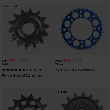
Superpris!
-47%
-19%
159 kr
609 kr
Från
Från
299 kr
749 kr
Renthal Ultralight bakdrev blå
8 Recensioner
Renthal Grooved 520 framdrev
Superpris!