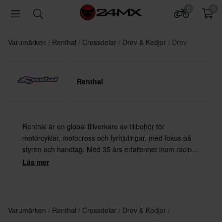
0
0
Varumärken
Renthal
Crossdelar
Drev & Kedjor
Drev
Renthal
Renthal är en global tillverkare av tillbehör för
motorcyklar, motocross och fyrhjulingar, med fokus på
styren och handtag. Med 35 års erfarenhet inom racing
och otaliga framgångar tillsammans med några av
Läs mer
världens bästa förare, räknas Renthal som en av
branschens ledande aktörer.
Varumärken
Renthal
Crossdelar
Drev & Kedjor