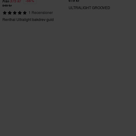
619 kr
-56%
375 kr
Från
849 kr
ULTRALIGHT GROOVED
1 Recensioner
Renthal Ultralight bakdrev guld