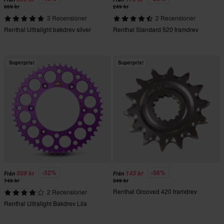
669 kr
249 kr
3 Recensioner
2 Recensioner
Renthal Ultralight bakdrev silver
Renthal Standard 520 framdrev
Superpris!
Superpris!
-32%
-58%
509 kr
145 kr
Från
Från
749 kr
349 kr
Renthal Grooved 420 framdrev
2 Recensioner
Renthal Ultralight Bakdrev Lila