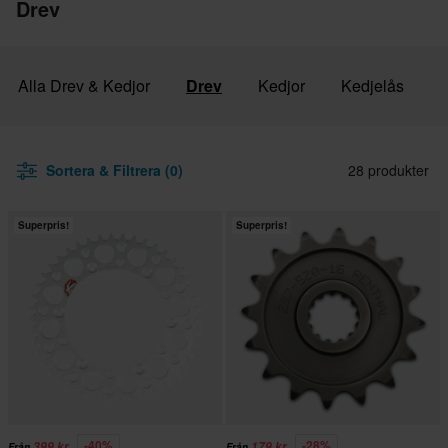
Drev
Alla Drev & Kedjor
Drev
Kedjor
Kedjelås
Sortera & Filtrera (0)
28 produkter
Superpris!
Superpris!
-40%
-28%
399 kr
179 kr
Från
Från