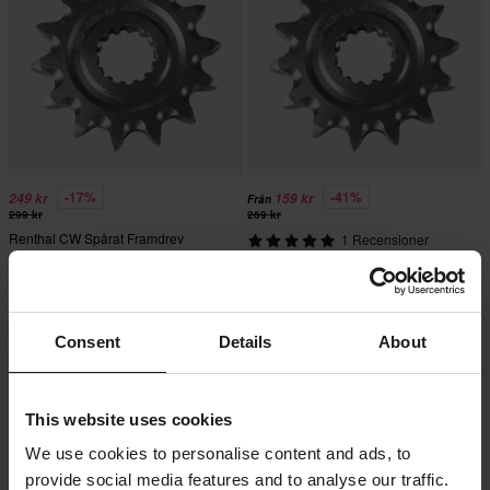
-17%
-41%
249 kr
159 kr
Från
299 kr
269 kr
Renthal CW Spårat Framdrev
1 Recensioner
Natural 55
Renthal Grooved 428 framdrev
Superpris!
Superpris!
Consent
Details
About
This website uses cookies
We use cookies to personalise content and ads, to
provide social media features and to analyse our traffic.