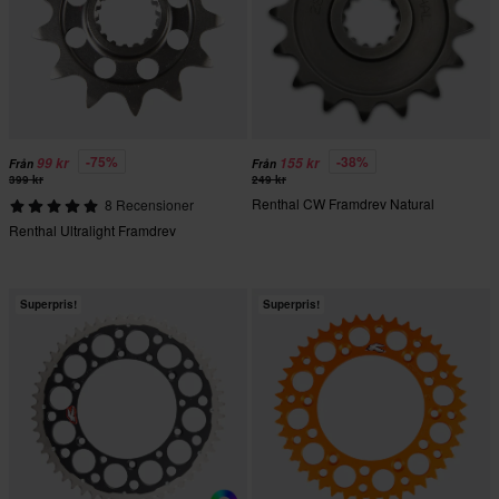
-75%
-38%
99 kr
155 kr
Från
Från
399 kr
249 kr
Renthal CW Framdrev Natural
8 Recensioner
Renthal Ultralight Framdrev
Superpris!
Superpris!