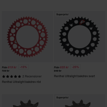
Superpris!
-15%
-25%
619 kr
635 kr
Från
Från
729 kr
849 kr
Renthal Ultralight bakdrev svart
2 Recensioner
Renthal Ultralight bakdrev röd
Superpris!