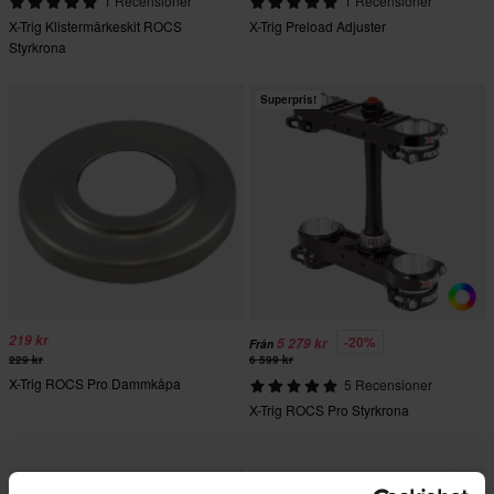
1 Recensioner
1 Recensioner
X-Trig Klistermärkeskit ROCS
X-Trig Preload Adjuster
Styrkrona
Superpris!
219 kr
-20%
5 279 kr
Från
229 kr
6 599 kr
X-Trig ROCS Pro Dammkåpa
5 Recensioner
X-Trig ROCS Pro Styrkrona
Superpris!
Superpris!