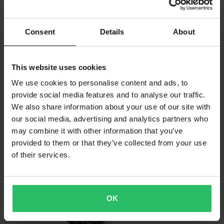
Consent
Details
About
This website uses cookies
We use cookies to personalise content and ads, to
provide social media features and to analyse our traffic.
-22%
-20%
139 kr
4 639 kr
We also share information about your use of our site with
Från
179 kr
5 799 kr
our social media, advertising and analytics partners who
X-Trig Låsskruv Styrstam
X-Trig ROCS Tech Styrkrona
may combine it with other information that you’ve
provided to them or that they’ve collected from your use
of their services.
Superpris!
OK