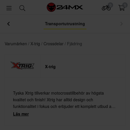
0
0
Transportutrustning
Varumärken
X-trig
Crossdelar
Fjädring
X-trig
Tyska Xtrig tillverkar motocrosstillbehör av högsta
kvalitet och finish! Xtrig har alltid design och
funktionalitet i fokus och erbjuder ett komplett utbud av
premiumtillbehör för både proffs och hobbyförare.
Läs mer