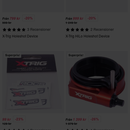
-20%
-20%
799 kr
999 kr
Från
Från
999 kr
1 249 kr
3 Recensioner
2 Recensioner
X-Trig Holeshot Device
X-Trig HiLo Holeshot Device
Superpris!
Superpris!
-23%
-26%
99 kr
1 399 kr
Från
129 kr
1 879 kr