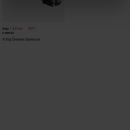
-20%
1 519 kr
Från
1 899 kr
X-Trig Överdel Styrkrona