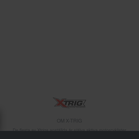
OM X-TRIG
De flesta av Xtrigs anställda är själva aktiva motorcyklister
eller har många års erfarenhet inom motorsport, vilket ger