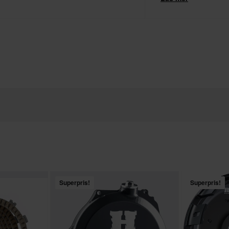
Team Suzuki och T
Superpris!
Superpris!