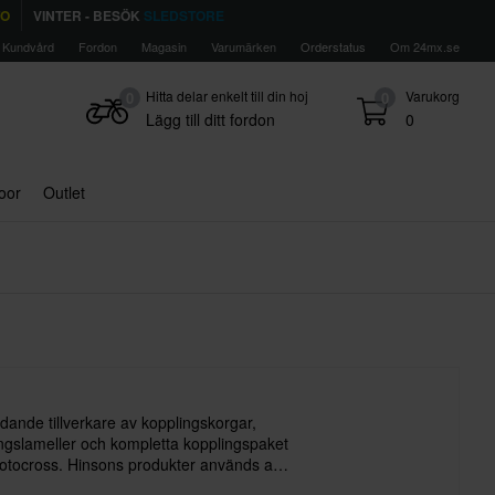
TO
VINTER - BESÖK
SLEDSTORE
Kundvård
Fordon
Magasin
Varumärken
Orderstatus
Om 24mx.se
Hitta delar enkelt till din hoj
Varukorg
0
0
Lägg till ditt fordon
0
door
Outlet
dande tillverkare av kopplingskorgar,
ingslameller och kompletta kopplingspaket
otocross. Hinsons produkter används av
team som Team Honda, Team Kawasaki,