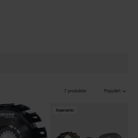
eam KTM.
7 produkter
Populärt
Superpris!