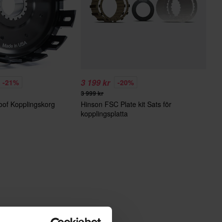
3 199 kr
-21%
-20%
3 999 kr
roof Kopplingskorg
Hinson FSC Plate kit Sats för
kopplingsplatta