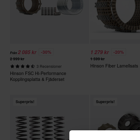
2 085 kr
1 279 kr
-30%
-20%
Från
2 999 kr
1 599 kr
Hinson Fiber Lamellsats
3 Recensioner
Hinson FSC Hi-Performance
Kopplingsplatta & Fjäderset
Superpris!
Superpris!