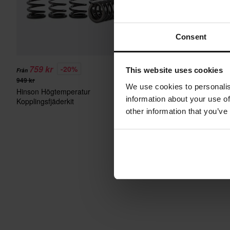
Consent
759 kr
10 169 kr
-20%
-21%
This website uses cookies
Från
Från
949 kr
12 799 kr
We use cookies to personalis
Hinson Högtemperatur
Hinson Komplett koppling
information about your use of
Kopplingsfjäderkit
other information that you’ve