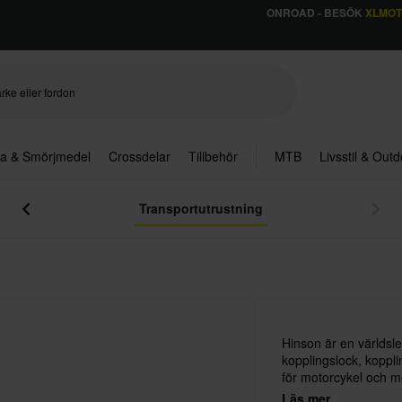
ONROAD - BESÖK
XLMO
ja & Smörjmedel
Crossdelar
Tillbehör
MTB
Livsstil & Out
Transportutrustning
Hinson är en världsle
kopplingslock, koppl
för motorcykel och m
flera stora fabriks
Läs mer