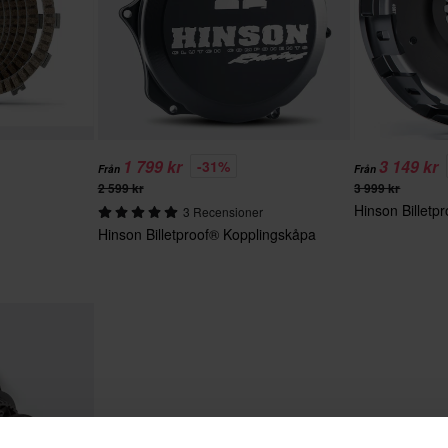
1 799 kr
3 149 kr
-31%
Från
Från
2 599 kr
3 999 kr
Hinson Billetp
3 Recensioner
Hinson Billetproof® Kopplingskåpa