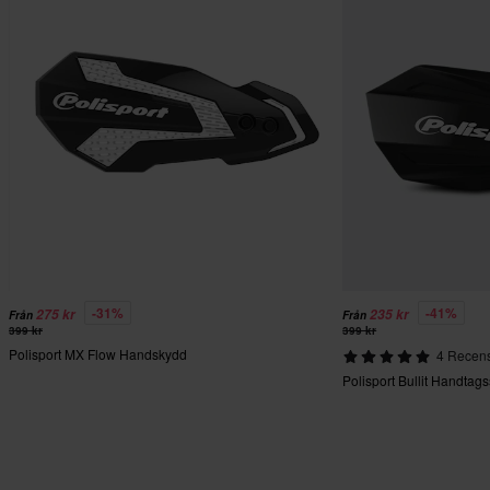
-31%
-41%
275 kr
235 kr
Från
Från
399 kr
399 kr
Polisport MX Flow Handskydd
4 Recens
Polisport Bullit Handtag