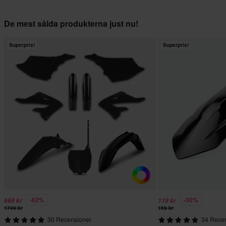
De mest sålda produkterna just nu!
Superpris!
Superpris!
-62%
-30%
669 kr
119 kr
1749 kr
169 kr
30 Recensioner
34 Rece