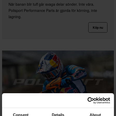
När banan blir tuff går svaga delar sönder. Inte våra.
Polisport Performance Parts är gjorda för körning, inte
lagning.
Köp nu
Consent
Details
About