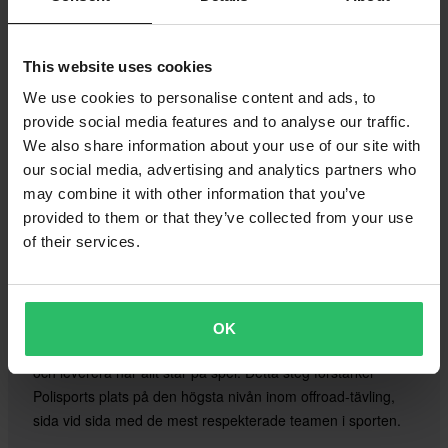
This website uses cookies
We use cookies to personalise content and ads, to
provide social media features and to analyse our traffic.
We also share information about your use of our site with
our social media, advertising and analytics partners who
may combine it with other information that you’ve
Ett totalt engagemang för racing på den absoluta
provided to them or that they’ve collected from your use
gränsen.
of their services.
Att arbeta sida vid sida med Husqvarna Factory Racing och
KTM Factory Racing innebär att vara inne i depån, inne i
pressen, inne i de ögonblick som avgör mästerskap. Det
OK
innebär att testa där det gör ont, finslipa där det spelar roll
och leverera när allt står på spel. Detta steg förstärker
Polisports plats på den högsta nivån inom offroad-tävling,
sida vid sida med de mest respekterade teamen i sporten.