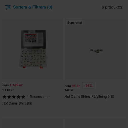
Sortera & Filtrera (0)
6 produkter
Superpris!
1 149 kr
-36%
Från
95 kr
Från
1 249 kr
149 kr
Hot Cams Shims Påfyllning 5 St
1 Recensioner
Hot Cams Shimskit