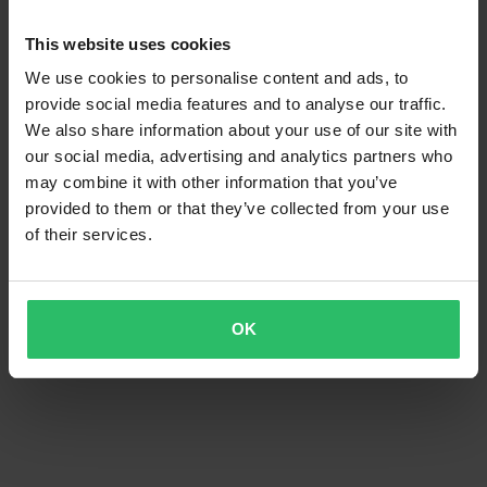
This website uses cookies
We use cookies to personalise content and ads, to
369 kr
-22%
1 129 kr
Från
provide social media features and to analyse our traffic.
399 kr
1 449 kr
We also share information about your use of our site with
Hot Cams Insugningsventil
Hot Cams Insugningsventil
our social media, advertising and analytics partners who
may combine it with other information that you’ve
provided to them or that they’ve collected from your use
of their services.
OK