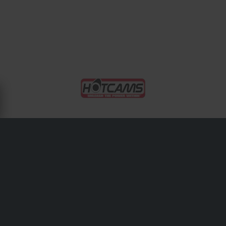
OM HOTCAMS
Används för att öka vridmoment och effekt över
varvtalsområden, HotCams är en populär uppgradering
för cross-, ATV- och gatemotorer. Deras drop-in-
kompatibilitet gör prestandajustering tillgänglig för
ambitiösa gör-det-själv-byggare.