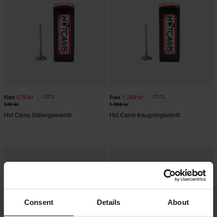
-13%
-21%
479 kr
1 269 kr
Från
Från
549 kr
1 599 kr
Hot Cams Stålavgasventil
Hot Cams Insugningsventil
Consent
Details
About