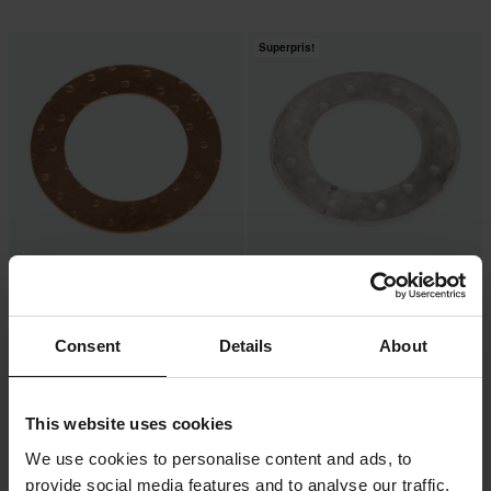
Superpris!
-10%
-40%
89 kr
59 kr
Från
Från
99 kr
99 kr
Stödbricka Vevparti ProX Koppar
1 Recensioner
Consent
Details
About
Stödbricka Vevparti ProX Silver
This website uses cookies
We use cookies to personalise content and ads, to
provide social media features and to analyse our traffic.