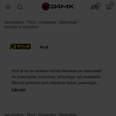
0
0
Varumärken
ProX
Crossdelar
Motordelar
Vevaxlar & Vevstakar
ProX
Prox är en av världens största tillverkare av reservdelar
för motorcyklar, motocross, fyrhjulingar och snöskotrar.
Med ett sortiment som inkluderar kolvar, packningar,
lager, kopplingsfjädrar, ventiler och mycket mer – finns
Läs mer
det alltid något från Prox för dig.
Varumärken
ProX
Crossdelar
Motordelar