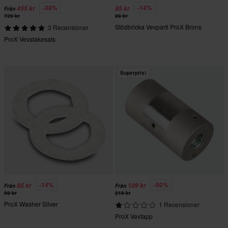
-38%
-14%
455 kr
85 kr
Från
729 kr
99 kr
Stödbricka Vevparti ProX Brons
3 Recensioner
ProX Vevstakesats
Superpris!
-14%
-50%
85 kr
109 kr
Från
Från
99 kr
219 kr
ProX Washer Silver
1 Recensioner
ProX Vevtapp