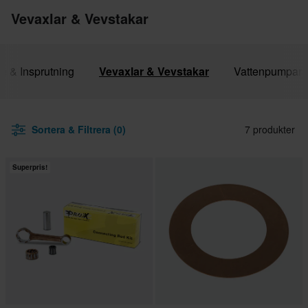
Vevaxlar & Vevstakar
e & Insprutning
Vevaxlar & Vevstakar
Vattenpumpar
Sortera & Filtrera (0)
7 produkter
Superpris!