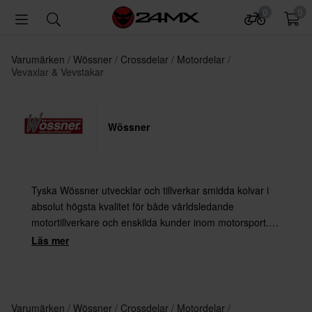
0
0
Varumärken
Wössner
Crossdelar
Motordelar
Vevaxlar & Vevstakar
Wössner
Tyska Wössner utvecklar och tillverkar smidda kolvar i
absolut högsta kvalitet för både världsledande
motortillverkare och enskilda kunder inom motorsport.
Sedan 2010 har Wössner utökat sitt sortiment och
Läs mer
erbjuder även smidda vevstakar och packningar.
Varumärken
Wössner
Crossdelar
Motordelar