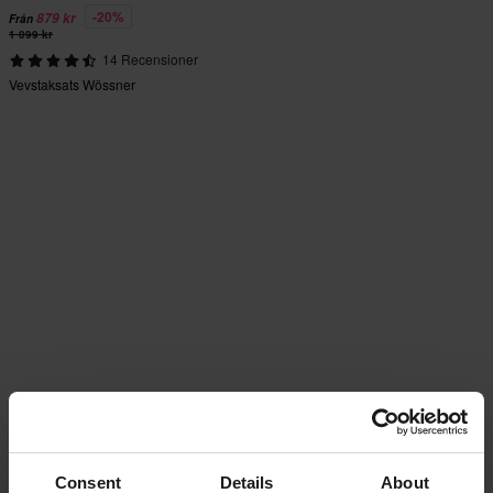
-20%
879 kr
Från
1 099 kr
14 Recensioner
Vevstaksats Wössner
Consent
Details
About