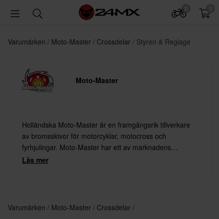
0
0
Varumärken
Moto-Master
Crossdelar
Styren & Reglage
Moto-Master
Holländska Moto-Master är en framgångsrik tillverkare
av bromsskivor för motorcyklar, motocross och
fyrhjulingar. Moto-Master har ett av marknadens
bredaste sortiment av bromsskivor och är alltid redo att
Läs mer
möta kundernas behov och krav. Alla bromsskivor från
Moto-Master är TÜV-godkända.
Varumärken
Moto-Master
Crossdelar