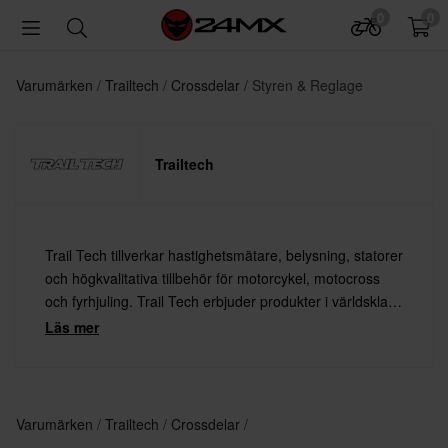
0
0
Varumärken
Trailtech
Crossdelar
Styren & Reglage
Trailtech
Trail Tech tillverkar hastighetsmätare, belysning, statorer
och högkvalitativa tillbehör för motorcykel, motocross
och fyrhjuling. Trail Tech erbjuder produkter i världsklass
till ett lägre pris än konkurrenterna – utan att
Läs mer
kompromissa med design eller kvalitet.
Varumärken
Trailtech
Crossdelar