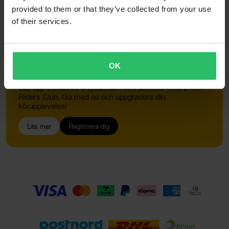
provided to them or that they’ve collected from your use
of their services.
Kundservice
info@24mx.se
OK
Gå med i 24MX Riders Club
Lås upp exklusiva erbjudanden och bonusar med 24MX
Riders Club. Gå med nu och uppgradera din
körupplevelse!
Läs mer
Registrera dig