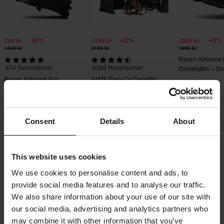
-48%
-63%
-45%
749 kr
1199 kr
1099 kr
1449 kr
3199 kr
1999 kr
Raven Airborne
674 Recensioner
8269 Recensioner
Crosshjälm + Sn
Crossglasögon S
Raven Airborne Evo
24MX Easy-Up Depåtält
Crosshjälm
med väggar Svart
Consent
Details
About
This website uses cookies
Frakt & Leverans
Köpvillkor
Betalning
We use cookies to personalise content and ads, to
Integritetspolicy
Returer
Ångerrätt
provide social media features and to analyse our traffic.
Orderstatus
Reklamationer & Klagomål
We also share information about your use of our site with
Information om återvinning
Om 24mx.se
our social media, advertising and analytics partners who
may combine it with other information that you’ve
Lediga jobb
Försäkran om överensstämmelse