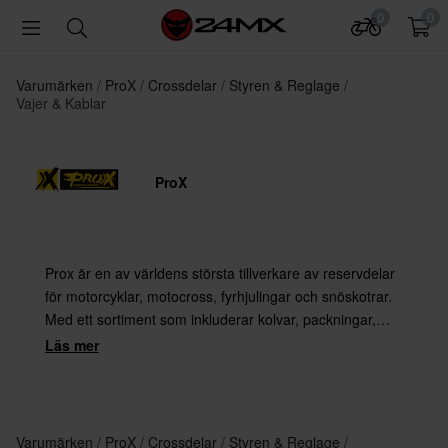
0
0
Varumärken
ProX
Crossdelar
Styren & Reglage
Vajer & Kablar
ProX
Prox är en av världens största tillverkare av reservdelar
för motorcyklar, motocross, fyrhjulingar och snöskotrar.
Med ett sortiment som inkluderar kolvar, packningar,
lager, kopplingsfjädrar, ventiler och mycket mer – finns
Läs mer
det alltid något från Prox för dig.
Varumärken
ProX
Crossdelar
Styren & Reglage