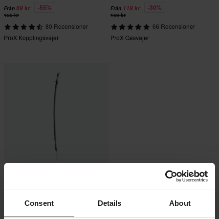
-55%
-30%
69 kr
119 kr
Från
Från
155 kr
169 kr
80 Recensioner
66 Recensioner
ProX Kopplingsvajer
ProX Gasvajer
-14%
319 kr
Från
369 kr
6 Recensioner
Consent
Details
About
Gasvajer ProX