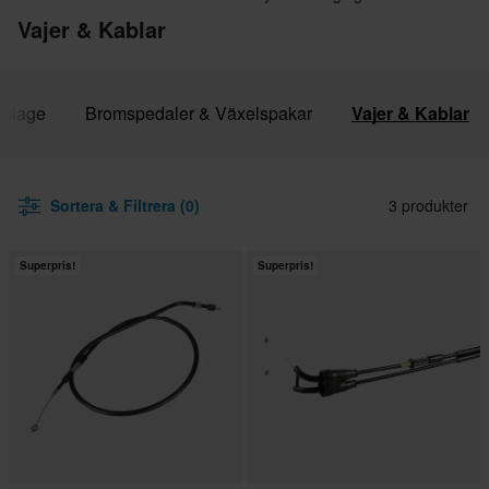
Vajer & Kablar
eglage
Bromspedaler & Växelspakar
Vajer & Kablar
Sortera & Filtrera (0)
3 produkter
Superpris!
Superpris!