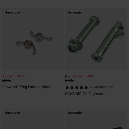
Superpris!
Superpris!
-31%
-20%
159 kr
199 kr
Från
229 kr
249 kr
Proworks TiPeg Fotpinnsfjäder
4 Recensioner
SCAR Stift För Fotpinnar
Superpris!
Superpris!