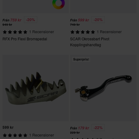
-20%
-20%
759 kr
599 kr
Från
Från
949 kr
749 kr
1 Recensioner
1 Recensioner
RFX Pro Flexi Bromspedal
SCAR Okrossbart Pivot
Kopplingshandtag
Superpris!
599 kr
-22%
179 kr
Från
229 kr
1 Recensioner