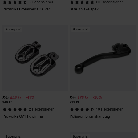
6 Recensioner
20 Recensioner
Proworks Bromspedal Silver
SCAR Växelspak
Superpris!
Superpris!
-41%
-20%
559 kr
175 kr
Från
Från
949 kr
219 kr
2 Recensioner
10 Recensioner
Proworks GV1 Fotpinnar
Polisport Bromshandtag
Superpris!
Superpris!