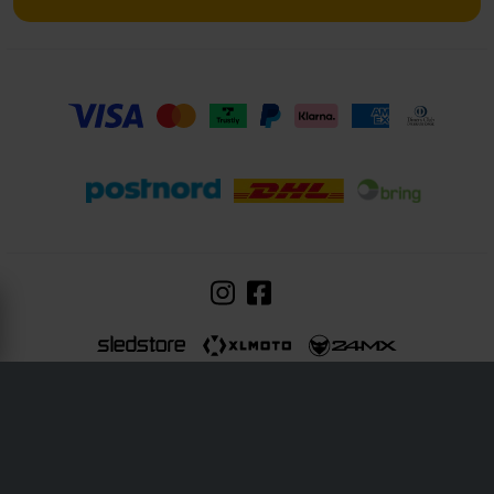
24MX är en del av företaget Pierce AB
Fleminggatan 20A, 112 26 Stockholm, Sverige
Företagsregister: Bolagsverket
Organisationsnummer: 556763-1592