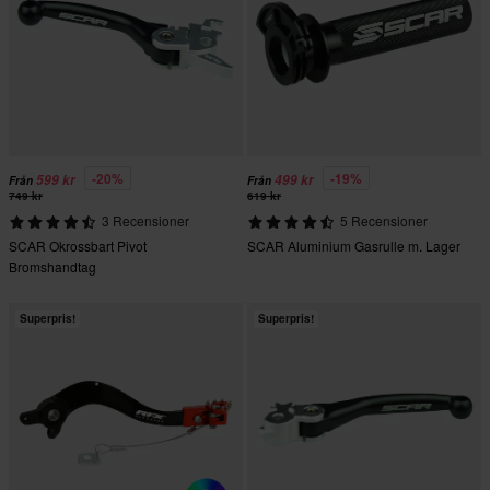
-20%
-19%
599 kr
499 kr
Från
Från
749 kr
619 kr
3 Recensioner
5 Recensioner
SCAR Okrossbart Pivot
SCAR Aluminium Gasrulle m. Lager
Bromshandtag
Superpris!
Superpris!