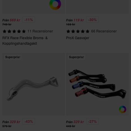
-11%
-30%
669 kr
119 kr
Från
Från
749 kr
169 kr
11 Recensioner
66 Recensioner
RFX Race Flexible Broms- &
ProX Gasvajer
Kopplingshandtagskit
Superpris!
Superpris!
-43%
-27%
329 kr
329 kr
Från
Från
579 kr
449 kr