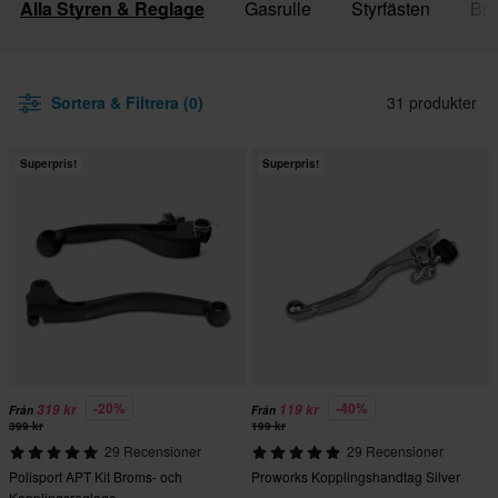
Alla Styren & Reglage
Gasrulle
Styrfästen
Bro
Sortera & Filtrera (0)
31 produkter
Superpris!
Superpris!
-20%
-40%
319 kr
119 kr
Från
Från
399 kr
199 kr
29 Recensioner
29 Recensioner
Polisport APT Kit Broms- och
Proworks Kopplingshandtag Silver
Kopplingsreglage