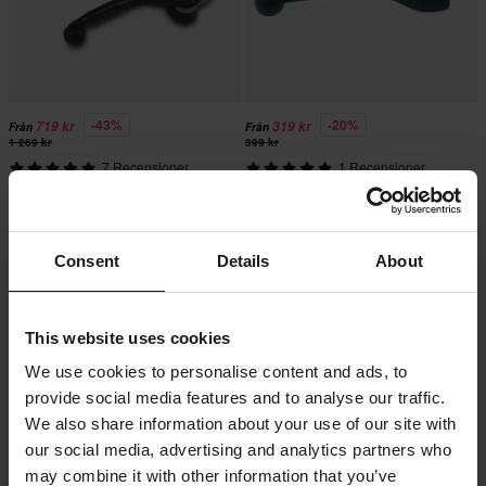
-43%
-20%
719 kr
319 kr
Från
Från
1 269 kr
399 kr
7 Recensioner
1 Recensioner
Polisport Pivot Broms-
SCAR Bromshandtag
Kopplingsgrepp
Consent
Details
About
Superpris!
This website uses cookies
We use cookies to personalise content and ads, to
provide social media features and to analyse our traffic.
We also share information about your use of our site with
our social media, advertising and analytics partners who
may combine it with other information that you’ve