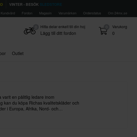
TO
VINTER - BESÖK
SLEDSTORE
Kundvård
Fordon
Magasin
Varumärken
Orderstatus
Om 24mx.se
Hitta delar enkelt till din hoj
Varukorg
0
0
Lägg till ditt fordon
0
door
Outlet
 varit en pålitlig ledare inom
ag kan du köpa Richas kvalitetskläder och
nder i Europa, Afrika, Nord- och