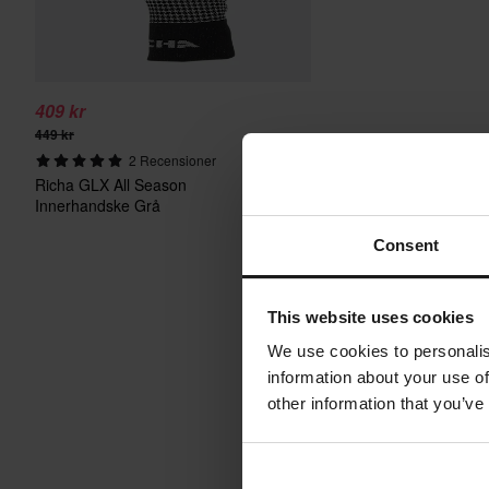
409 kr
449 kr
2 Recensioner
Richa GLX All Season
Innerhandske Grå
Consent
This website uses cookies
We use cookies to personalis
information about your use of
other information that you’ve