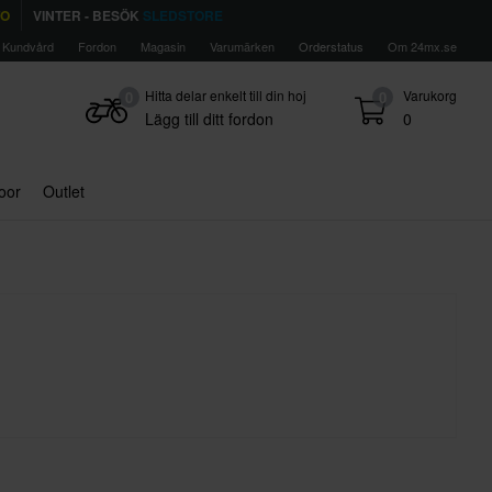
TO
VINTER - BESÖK
SLEDSTORE
Kundvård
Fordon
Magasin
Varumärken
Orderstatus
Om 24mx.se
Hitta delar enkelt till din hoj
Varukorg
0
0
Lägg till ditt fordon
0
door
Outlet