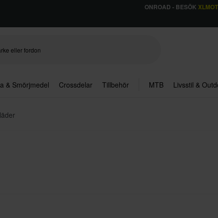
ONROAD - BESÖK
XLMO
ja & Smörjmedel
Crossdelar
Tillbehör
MTB
Livsstil & Out
läder