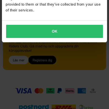
provided to them or that they’ve collected from your use
of their services.
Kundservice
info@24mx.se
OK
Gå med i 24MX Riders Club
Lås upp exklusiva erbjudanden och bonusar med 24MX
Riders Club. Gå med nu och uppgradera din
körupplevelse!
Läs mer
Registrera dig