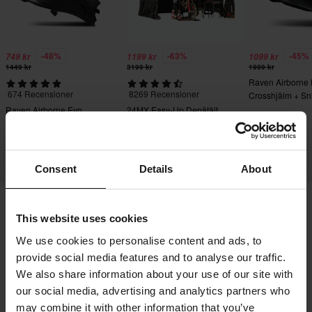
-48%
-63%
-45%
749 kr
1199 kr
1099 kr
1449 kr
3199 kr
1999 kr
Raven Airborne
674 Recensioner
8269 Recensioner
Crosshjälm + Sn
Crossglasögon S
Raven Airborne Evo
24MX Easy-Up Depåtält
Crosshjälm
med väggar Svart
Consent
Details
About
This website uses cookies
Frakt & Leverans
Köpvillkor
Betalning
We use cookies to personalise content and ads, to
Integritetspolicy
Returer
Ångerrätt
provide social media features and to analyse our traffic.
Orderstatus
Reklamationer & Klagomål
We also share information about your use of our site with
Information om återvinning
Om 24mx.se
our social media, advertising and analytics partners who
may combine it with other information that you’ve
Lediga jobb
Försäkran om överensstämmelse