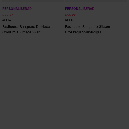
PERSONALISERAD
PERSONALISERAD
829 kr
829 kr
899 kr
899 kr
Fasthouse Sanguaro De Nada
Fasthouse Sanguaro Gibson
Crosströja Vintage Svart
Crosströja Svart/Kolgrå