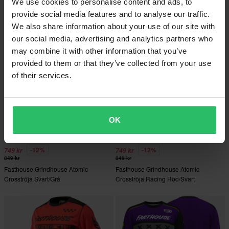
We use cookies to personalise content and ads, to
provide social media features and to analyse our traffic.
We also share information about your use of our site with
our social media, advertising and analytics partners who
may combine it with other information that you’ve
provided to them or that they’ve collected from your use
of their services.
OK
PERSONALISERAD
PERSONALISERAD
-12%
-12%
749 kr
749 kr
849 kr
849 kr
Fasthouse Grindhouse Atomic
Fasthouse Grindhouse Atomic
Crosströja Svart/Grå
Crosströja Racing Röd/Svart