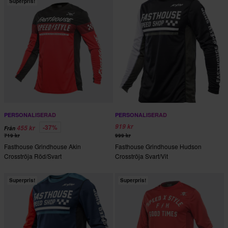
Superpris!
PERSONALISERAD
PERSONALISERAD
919 kr
-37%
455 kr
Från
719 kr
999 kr
Fasthouse Grindhouse Akin
Fasthouse Grindhouse Hudson
Crosströja Röd/Svart
Crosströja Svart/Vit
Superpris!
Superpris!