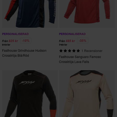
PERSONALISERAD
PERSONALISERAD
-10%
-35%
825 kr
485 kr
Från
Från
919 kr
749 kr
Fasthouse Grindhouse Hudson
1 Recensioner
Crosströja Blå/Röd
Fasthouse Sanguaro Famoso
Crosströja Lava Falls