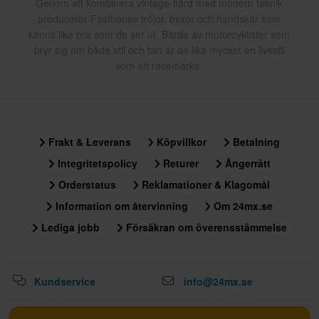
Genom att kombinera vintage-flärd med modern teknik
producerar Fasthouse tröjor, byxor och handskar som
känns lika bra som de ser ut. Bärda av motorcyklister som
bryr sig om både stil och fart är de lika mycket en livsstil
som ett racemärke.
Frakt & Leverans
Köpvillkor
Betalning
Integritetspolicy
Returer
Ångerrätt
Orderstatus
Reklamationer & Klagomål
Information om återvinning
Om 24mx.se
Lediga jobb
Försäkran om överensstämmelse
Kundservice
info@24mx.se