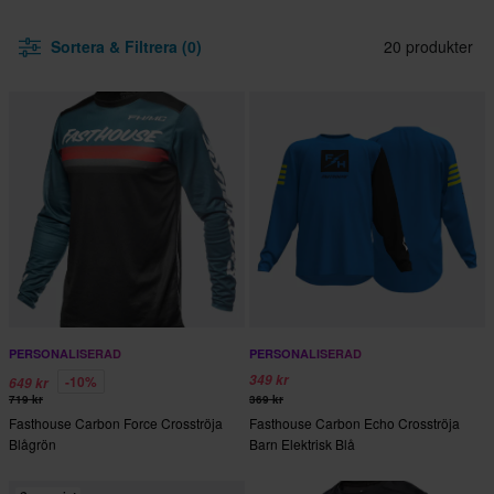
Sortera & Filtrera (0)
20 produkter
PERSONALISERAD
PERSONALISERAD
349 kr
-10%
649 kr
719 kr
369 kr
Fasthouse Carbon Force Crosströja
Fasthouse Carbon Echo Crosströja
Blågrön
Barn Elektrisk Blå