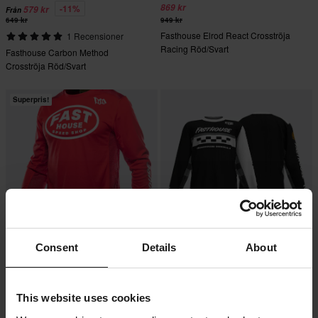
869 kr
-11%
579 kr
Från
649 kr
949 kr
Fasthouse Elrod React Crosströja
1 Recensioner
Racing Röd/Svart
Fasthouse Carbon Method
Crosströja Röd/Svart
Superpris!
Consent
Details
About
PERSONALISERAD
PERSONALISERAD
499 kr
-10%
779 kr
Från
869 kr
549 kr
This website uses cookies
Fasthouse Grindhouse Air-Cooled
Fasthouse Grindhouse Atomic Barn
Ramble Crosströja Röd
Crosströja Svart/Grå