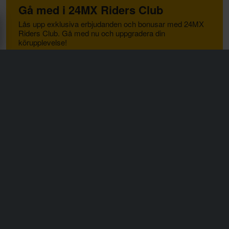
Gå med i 24MX Riders Club
Lås upp exklusiva erbjudanden och bonusar med 24MX
Riders Club. Gå med nu och uppgradera din
körupplevelse!
Läs mer
Registrera dig