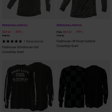
PERSONALISERAD
PERSONALISERAD
-36%
-49%
509 kr
365 kr
Från
799 kr
719 kr
Fasthouse Off-Road Outland
1 Recensioner
Crosströja Svart
Fasthouse Grindhouse Grit
Crosströja Svart