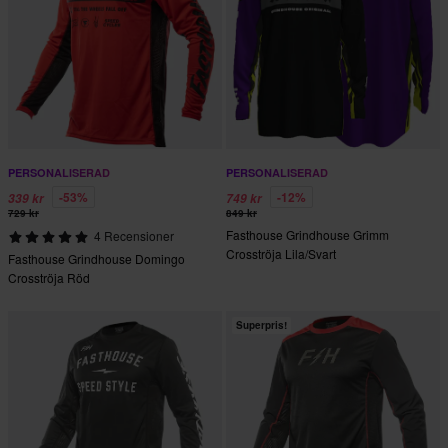
PERSONALISERAD
PERSONALISERAD
-53%
-12%
339 kr
749 kr
729 kr
849 kr
Fasthouse Grindhouse Grimm
4 Recensioner
Crosströja Lila/Svart
Fasthouse Grindhouse Domingo
Crosströja Röd
Superpris!