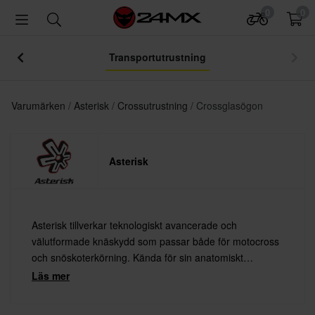
0
0
Transportutrustning
Varumärken
Asterisk
Crossutrustning
Crossglasögon
Asterisk
Asterisk tillverkar teknologiskt avancerade och
välutformade knäskydd som passar både för motocross
och snöskoterkörning. Kända för sin anatomiskt
avancerade design och utmärkta kvalitet.
Läs mer