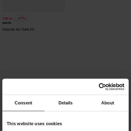
-47%
185 kr
349 kr
Asterisk AC Refil Kit
Consent
Details
About
This website uses cookies